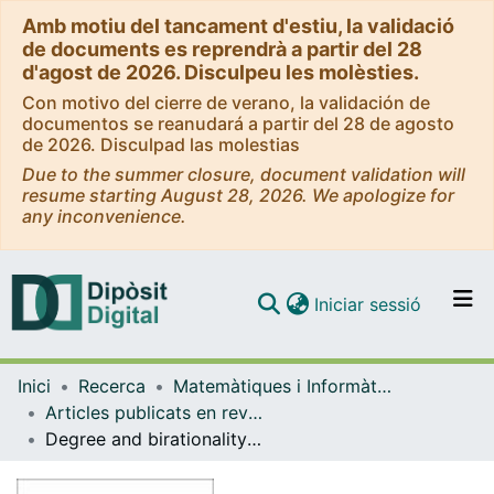
Amb motiu del tancament d'estiu, la validació
de documents es reprendrà a partir del 28
d'agost de 2026. Disculpeu les molèsties.
Con motivo del cierre de verano, la validación de
documentos se reanudará a partir del 28 de agosto
de 2026. Disculpad las molestias
Due to the summer closure, document validation will
resume starting August 28, 2026. We apologize for
any inconvenience.
(current)
Iniciar sessió
Comunitats i col·leccions
Inici
Recerca
Matemàtiques i Informàtica
Navega per tot el DD
Articles publicats en revistes (Matemàtiques i Informàtica)
Com publicar
Degree and birationality of multi-graded rational maps
Contacte