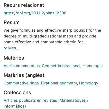
Recurs relacionat
https://doi.org/10.1112/plms.12336
Resum
We give formulas and effective sharp bounds for the
degree of multi-graded rational maps and provide
some effective and computable criteria for
birationality in terms of their algebraic and geometric
Més...
properties. We also extend the Jacobian dual criterion
Matèries
to the multi-graded setting. Our approach is based on
the study of blow-up algebras, including syzygies, of
Anells commutatius
,
Geometria biracional
,
Homologia
the ideal generated by the defining polynomials of the
Matèries (anglès)
rational map. A key ingredient is a new algebra that
we call the saturated special fiber ring, which turns out
Commutative rings
,
Birational geometry
,
Homology
to be a fundamental tool to analyze the degree of a
Col·leccions
rational map. We also provide a very effective
birationality criterion and a complete description of
Articles publicats en revistes (Matemàtiques i
the equations of the associated Rees algebra of a
Informàtica)