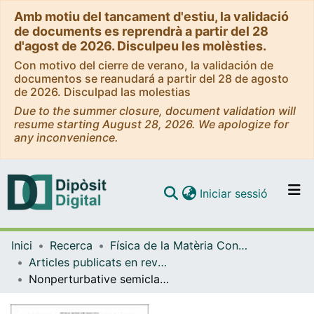
Amb motiu del tancament d'estiu, la validació
de documents es reprendrà a partir del 28
d'agost de 2026. Disculpeu les molèsties.
Con motivo del cierre de verano, la validación de
documentos se reanudará a partir del 28 de agosto
de 2026. Disculpad las molestias
Due to the summer closure, document validation will
resume starting August 28, 2026. We apologize for
any inconvenience.
(current)
Iniciar sessió
Comunitats i col·leccions
Inici
Recerca
Física de la Matèria Condensada
Navega per tot el DD
Articles publicats en revistes (Física de la Matèria Condensada)
Com publicar
Nonperturbative semiclassical stability of de Sitter spacetime for small metric deviations
Contacte