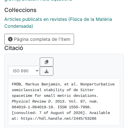
conformal theory, even self-interacting ones with
Col·leccions
arbitrarily strong coupling.
Articles publicats en revistes (Física de la Matèria
Condensada)
Pàgina completa de l'ítem
Citació
FRÖB, Markus Benjamin, et al. Nonperturbative 
semiclassical stability of de Sitter 
spacetime for small metric deviations. 
Physical Review D
. 2013. Vol. 87, num. 
064019-1-064019-19. ISSN 1550-7998. 
[consulted: 7 of August of 2026]. Available 
at: https://hdl.handle.net/2445/53286