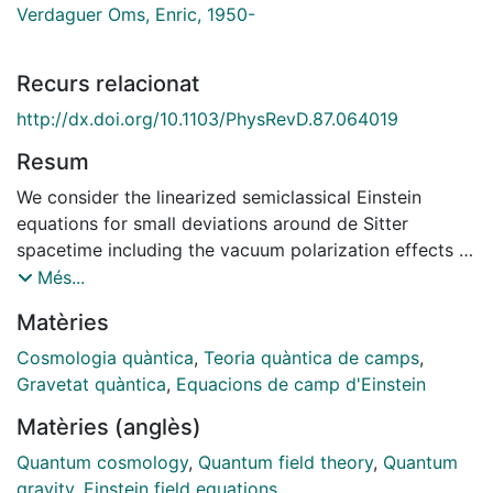
Verdaguer Oms, Enric, 1950-
Recurs relacionat
http://dx.doi.org/10.1103/PhysRevD.87.064019
Resum
We consider the linearized semiclassical Einstein
equations for small deviations around de Sitter
spacetime including the vacuum polarization effects of
conformal fields. Employing the method of order
Més...
reduction, we find the exact solutions for general
Matèries
metric perturbations (of scalar, vector and tensor
type). Our exact (nonperturbative) solutions show
Cosmologia quàntica
,
Teoria quàntica de camps
,
clearly that in this case de Sitter is stable with respect
Gravetat quàntica
,
Equacions de camp d'Einstein
to small metric deviations and a late-time attractor.
Matèries (anglès)
Furthermore, they also reveal a breakdown of
perturbative solutions for a sufficiently long evolution
Quantum cosmology
,
Quantum field theory
,
Quantum
inside the horizon. Our results are valid for any
gravity
,
Einstein field equations