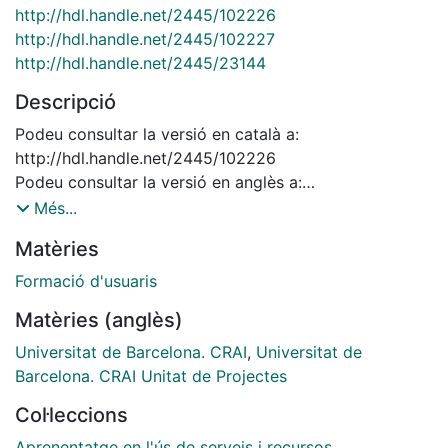
http://hdl.handle.net/2445/102226
http://hdl.handle.net/2445/102227
http://hdl.handle.net/2445/23144
Descripció
Podeu consultar la versió en català a:
http://hdl.handle.net/2445/102226
Podeu consultar la versió en anglès a:
http://hdl.handle.net/2445/102227
Més...
Podeu consultar les versions anteriors a:
Matèries
http://hdl.handle.net/2445/23144
Formació d'usuaris
Matèries (anglès)
Universitat de Barcelona. CRAI
,
Universitat de
Barcelona. CRAI Unitat de Projectes
Col·leccions
Aprenentatge en l'ús de serveis i recursos