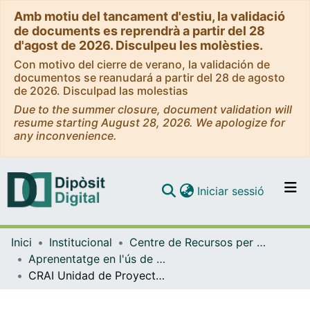
Amb motiu del tancament d'estiu, la validació
de documents es reprendrà a partir del 28
d'agost de 2026. Disculpeu les molèsties.
Con motivo del cierre de verano, la validación de
documentos se reanudará a partir del 28 de agosto
de 2026. Disculpad las molestias
Due to the summer closure, document validation will
resume starting August 28, 2026. We apologize for
any inconvenience.
(current)
Iniciar sessió
Comunitats i col·leccions
Inici
Institucional
Centre de Recursos per a l'Aprenentatge i la Investigació (CRAI-UB) - Institucional
Navega per tot el DD
Aprenentatge en l'ús de serveis i recursos d'informació: tutorials i guies (CRAI-UB)
Com publicar
CRAI Unidad de Proyectos [texto]. Curso 2024-25
Contacte