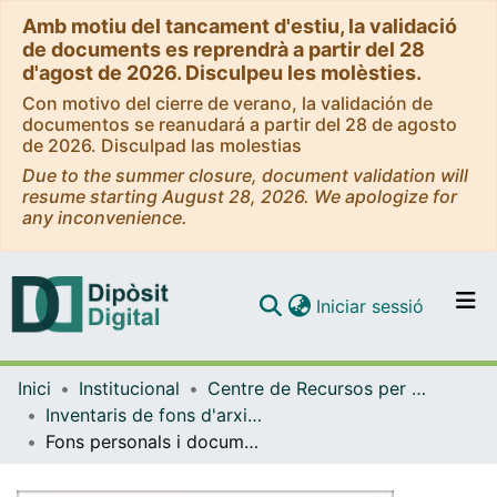
Amb motiu del tancament d'estiu, la validació
de documents es reprendrà a partir del 28
d'agost de 2026. Disculpeu les molèsties.
Con motivo del cierre de verano, la validación de
documentos se reanudará a partir del 28 de agosto
de 2026. Disculpad las molestias
Due to the summer closure, document validation will
resume starting August 28, 2026. We apologize for
any inconvenience.
(current)
Iniciar sessió
Comunitats i col·leccions
Inici
Institucional
Centre de Recursos per a l'Aprenentatge i la Investigació (CRAI-UB) - Institucional
Navega per tot el DD
Inventaris de fons d'arxiu i de col·leccions especials (CRAI-UB)
Com publicar
Fons personals i documents d’arxiu del CeDocBiV
Contacte