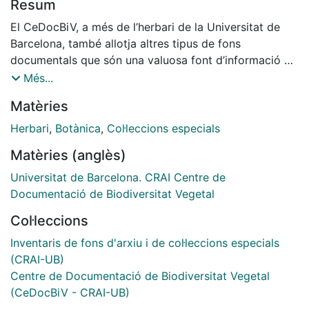
Resum
El CeDocBiV, a més de l’herbari de la Universitat de
Barcelona, també allotja altres tipus de fons
documentals que són una valuosa font d’informació de
cara a la documentació de les mostres de l’herbari.
Més...
Generalment es tracta de materials relacionats amb la
Matèries
recerca i la docència en l’àmbit de la biodiversitat
vegetal, amb una llarga tradició a la nostra Universitat.
Herbari
,
Botànica
,
Col·leccions especials
Per facilitar-ne la identificació i accés s’han agrupat
Matèries (anglès)
per tipologia documental.
Universitat de Barcelona. CRAI Centre de
Documentació de Biodiversitat Vegetal
Col·leccions
Inventaris de fons d'arxiu i de col·leccions especials
(CRAI-UB)
Centre de Documentació de Biodiversitat Vegetal
(CeDocBiV - CRAI-UB)