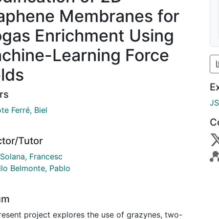
aphene Membranes for
ogas Enrichment Using
chine-Learning Force
elds
E
rs
J
te Ferré, Biel
C
ctor/Tutor
 Solana, Francesc
lo Belmonte, Pablo
um
resent project explores the use of grazynes, two-