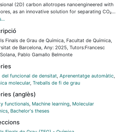
sional (2D) carbon allotropes nanoengineered with
ores, as an innovative solution for separating CO₂
H₄ in biogas. This is achieved by performing
...
tutions of the hydrogen atoms originally located at
ripció
re sites with different halogens (F, Cl, and Br). The
m is assessed through theoretical simulations using
ls Finals de Grau de Química, Facultat de Química,
ty Functional Theory (DFT), employing the Perdew–
rsitat de Barcelona, Any: 2025, Tutors:Francesc
–Ernzerhof (PBE) exchange-correlation functional,
 Solana, Pablo Gamallo Belmonte
ncluding dispersive interactions via the Grimme D3
ries
d (PBE-D3).
nalysis focused on the diffusion of CO₂ and CH₄
 del funcional de densitat
,
Aprenentatge automàtic
,
gh the pores of various halogenated grazynes.
ica molecular
,
Treballs de fi de grau
ption energies and penetration energy barriers for
ries (anglès)
molecules were calculated, revealing that CO2
ts low adsorption and diffusion barriers, while CH₄
y functionals
,
Machine learning
,
Molecular
also low adsorption energies, but with significantly
ics
,
Bachelor's theses
 barriers. This implies that fluorinated grazynes are
leccions
sing candidates for biogas upgrading. However,
ine and bromine substitutions increase the atomic
ls Finals de Grau (TFG) - Química