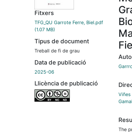
Gr
Fitxers
Bi
TFG_QU Garrote Ferre, Biel.pdf
(1.07 MB)
Ma
Tipus de document
Fi
Treball de fi de grau
Auto
Data de publicació
Garrro
2025-06
Llicència de publicació
Dire
Viñes
Gamal
Res
The p