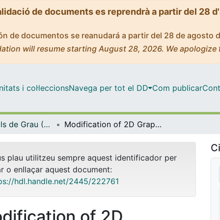
alidació de documents es reprendrà a partir del 28 d
ción de documentos se reanudará a partir del 28 de agosto 
ation will resume starting August 28, 2026. We apologize 
tats i col·leccions
Navega per tot el DD
Com publicar
Cont
Treballs Finals de Grau (TFG) - Química
Modification of 2D Graphene Membranes for Biogas Enrichment Using Machine-Learning Force Fields
Ci
us plau utilitzeu sempre aquest identificador per
ar o enllaçar aquest document:
ps://hdl.handle.net/2445/222761
dification of 2D