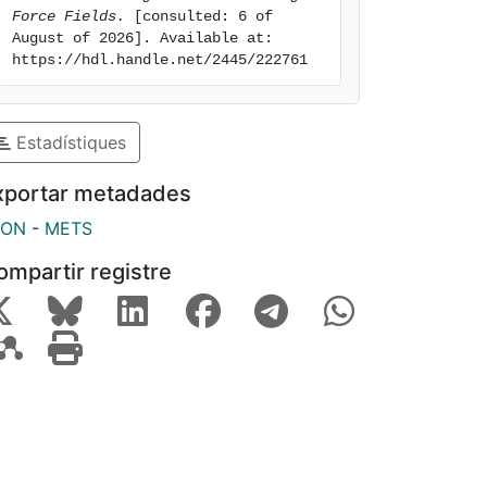
Force Fields.
 [consulted: 6 of 
August of 2026]. Available at: 
https://hdl.handle.net/2445/222761
Estadístiques
xportar metadades
SON
-
METS
ompartir registre