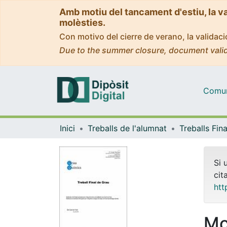
Amb motiu del tancament d'estiu, la v
molèsties.
Con motivo del cierre de verano, la valida
Due to the summer closure, document valid
Comuni
Inici
Treballs de l'alumnat
Si 
cit
htt
Mo