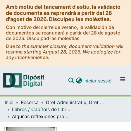
Amb motiu del tancament d'estiu, la validació
de documents es reprendrà a partir del 28
d'agost de 2026. Disculpeu les molèsties.
Con motivo del cierre de verano, la validación de
documentos se reanudará a partir del 28 de agosto
de 2026. Disculpad las molestias
Due to the summer closure, document validation will
resume starting August 28, 2026. We apologize for
any inconvenience.
(current)
Iniciar sessió
Comunitats i col·leccions
Inici
Recerca
Dret Administratiu, Dret Processal i Dret Financer i Tributari
Navega per tot el DD
Llibres / Capítols de llibre (Dret Administratiu, Dret Processal i Dret Financer i Tributari)
Com publicar
Algunas reflexiones procesales acerca de la ley trans y LGBTI
Contacte