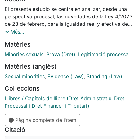
El presente estudio se centra en analizar, desde una
perspectiva procesal, las novedades de la Ley 4/2023,
de 28 de febrero, para la igualdad real y efectiva de
las personas trans y para la garantía de los derechos
Més...
de las personas LGTBI, incorpora en la Ley de
Matèries
Enjuiciamiento Civil en orden a la legitimación, la
publicidad e intervención procesal, y la carga de
Minories sexuals
,
Prova (Dret)
,
Legitimació processal
prueba.
Matèries (anglès)
Sexual minorities
,
Evidence (Law)
,
Standing (Law)
Col·leccions
Llibres / Capítols de llibre (Dret Administratiu, Dret
Processal i Dret Financer i Tributari)
Pàgina completa de l'ítem
Citació