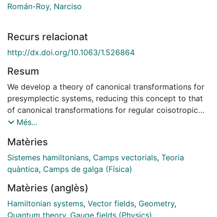
Román-Roy, Narciso
Recurs relacionat
http://dx.doi.org/10.1063/1.526864
Resum
We develop a theory of canonical transformations for
presymplectic systems, reducing this concept to that
of canonical transformations for regular coisotropic
canonical systems. In this way we can also link these
Més...
with the usual canonical transformations for the
Matèries
symplectic reduced phase space. Furthermore, the
concept of a generating function arises in a natural
Sistemes hamiltonians
,
Camps vectorials
,
Teoria
way as well as that of gauge group.
quàntica
,
Camps de galga (Física)
Matèries (anglès)
Hamiltonian systems
,
Vector fields
,
Geometry
,
Quantum theory
,
Gauge fields (Physics)