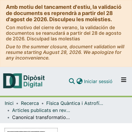
Amb motiu del tancament d'estiu, la validació
de documents es reprendrà a partir del 28
d'agost de 2026. Disculpeu les molèsties.
Con motivo del cierre de verano, la validación de
documentos se reanudará a partir del 28 de agosto
de 2026. Disculpad las molestias
Due to the summer closure, document validation will
resume starting August 28, 2026. We apologize for
any inconvenience.
(current)
Iniciar sessió
Comunitats i col·leccions
Inici
Recerca
Física Quàntica i Astrofísica
Navega per tot el DD
Articles publicats en revistes (Física Quàntica i Astrofísica)
Com publicar
Canonical transformations theory for presymplectic systems
Contacte