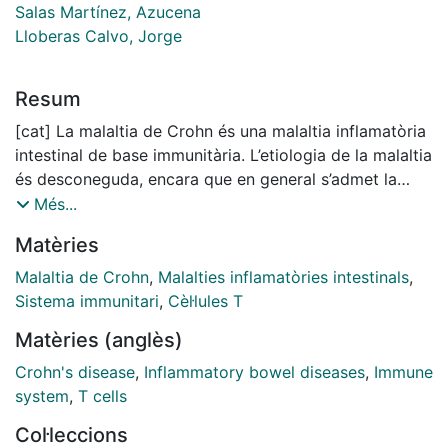
Salas Martínez, Azucena
Lloberas Calvo, Jorge
Resum
[cat] La malaltia de Crohn és una malaltia inflamatòria
intestinal de base immunitària. L’etiologia de la malaltia
és desconeguda, encara que en general s’admet la
següent definició: la malaltia és conseqüència d’una
Més...
desregulació de la resposta immunitària en front als
Matèries
antígens comuns de la flora bacteriana intestinal en
individus genèticament susceptibles.
Malaltia de Crohn
,
Malalties inflamatòries intestinals
,
Sistema immunitari
,
Cèl·lules T
Un component important de la desregulació
Matèries (anglès)
immunitària es la hiperactivació dels limfòcits T que es
dóna en aquesta i altres malalties de tipus
Crohn's disease
,
Inflammatory bowel diseases
,
Immune
autoimmunitari, i en les que tradicionalment s’ha
system
,
T cells
atribuït una major presència i producció de citocines
Col·leccions
per part de la població limfocitària Th1 en el teixit