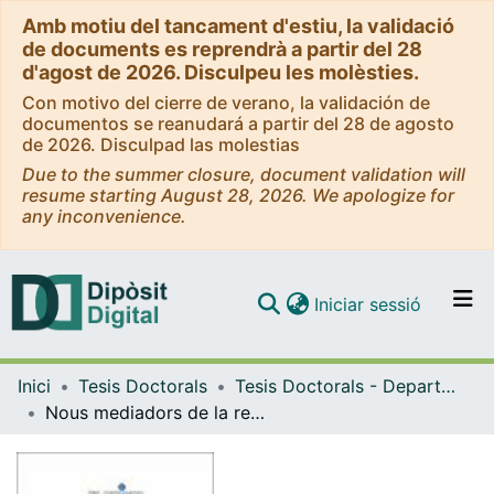
Amb motiu del tancament d'estiu, la validació
de documents es reprendrà a partir del 28
d'agost de 2026. Disculpeu les molèsties.
Con motivo del cierre de verano, la validación de
documentos se reanudará a partir del 28 de agosto
de 2026. Disculpad las molestias
Due to the summer closure, document validation will
resume starting August 28, 2026. We apologize for
any inconvenience.
(current)
Iniciar sessió
Comunitats i col·leccions
Inici
Tesis Doctorals
Tesis Doctorals - Departament - Fisiologia (Biologia)
Navega per tot el DD
Nous mediadors de la resposta T efectora en la malaltia inflamatòria intestinal
Com publicar
Contacte