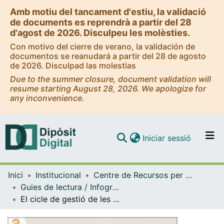
Amb motiu del tancament d'estiu, la validació
de documents es reprendrà a partir del 28
d'agost de 2026. Disculpeu les molèsties.
Con motivo del cierre de verano, la validación de
documentos se reanudará a partir del 28 de agosto
de 2026. Disculpad las molestias
Due to the summer closure, document validation will
resume starting August 28, 2026. We apologize for
any inconvenience.
(current)
Iniciar sessió
Comunitats i col·leccions
Inici
Institucional
Centre de Recursos per a l'Aprenentatge i la Investigació (CRAI-UB) - Institucional
Navega per tot el DD
Guies de lectura / Infografies / Recomanacions (CRAI-UB)
Com publicar
El cicle de gestió de les dades de recerca [Infografia]
Contacte