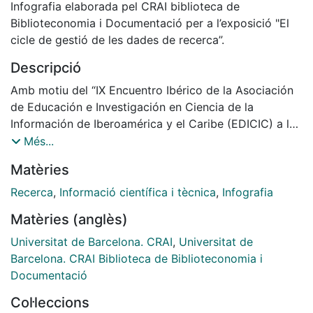
Infografia elaborada pel CRAI biblioteca de
Biblioteconomia i Documentació per a l’exposició "El
cicle de gestió de les dades de recerca”.
Descripció
Amb motiu del “IX Encuentro Ibérico de la Asociación
de Educación e Investigación en Ciencia de la
Información de Iberoamérica y el Caribe (EDICIC) a la
Facultat de Biblioteconomia i Documentació,
Més...
el CRAI Biblioteca de Biblioteconomia i Documentació
Matèries
us ofereix la infografia "El cicle de gestió de les dades
de recerca”.
Recerca
,
Informació científica i tècnica
,
Infografia
Matèries (anglès)
Universitat de Barcelona. CRAI
,
Universitat de
Barcelona. CRAI Biblioteca de Biblioteconomia i
Documentació
Col·leccions