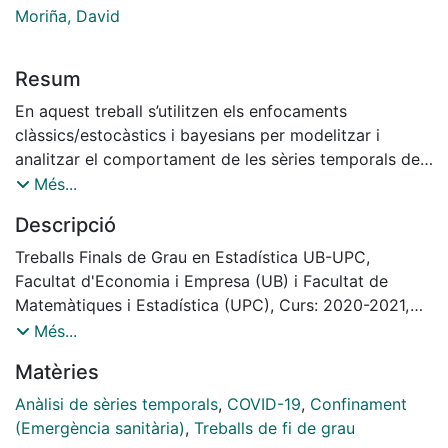
Moriña, David
Resum
En aquest treball s’utilitzen els enfocaments
clàssics/estocàstics i bayesians per modelitzar i
analitzar el comportament de les sèries temporals del
nombre d’infectats per la Covid-19 per cada 100.000
Més...
habitants a Nova Zelanda, Mèxic i Xina. També
Descripció
s’analitzen les previsions resultants de cada
metodologia i se’n comparen els EPAM de cada ajust.
Treballs Finals de Grau en Estadística UB-UPC,
Finalment, a partir de la inferència causal utilitzada en
Facultat d'Economia i Empresa (UB) i Facultat de
els anàlisis contrafactuals es quantifica l’efecte que
Matemàtiques i Estadística (UPC), Curs: 2020-2021,
han tingut les diverses mesures de confinament
Tutor: David Moriña Soler
Més...
aplicades en cada país de l’estudi.
Matèries
Anàlisi de sèries temporals
,
COVID-19
,
Confinament
(Emergència sanitària)
,
Treballs de fi de grau