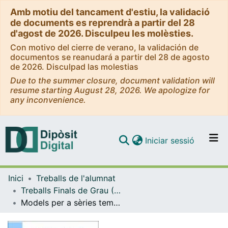
Amb motiu del tancament d'estiu, la validació
de documents es reprendrà a partir del 28
d'agost de 2026. Disculpeu les molèsties.
Con motivo del cierre de verano, la validación de
documentos se reanudará a partir del 28 de agosto
de 2026. Disculpad las molestias
Due to the summer closure, document validation will
resume starting August 28, 2026. We apologize for
any inconvenience.
(current)
Iniciar sessió
Comunitats i col·leccions
Inici
Treballs de l'alumnat
Navega per tot el DD
Treballs Finals de Grau (TFG) - Estadística UB-UPC
Com publicar
Models per a sèries temporals no estacionàries: L’exemple de la Covid-19
Contacte