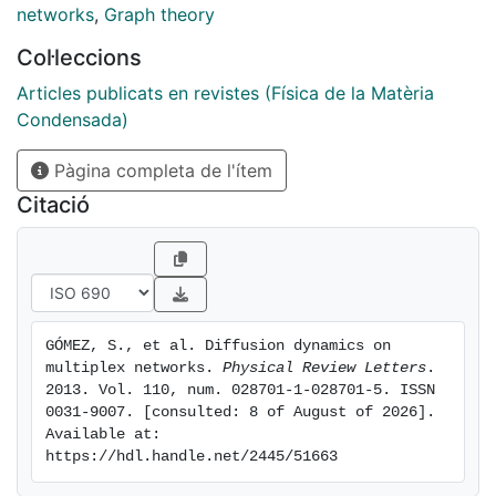
to understand the physics of diffusionlike processes
networks
,
Graph theory
on top of multiplex networks.
Col·leccions
Articles publicats en revistes (Física de la Matèria
Condensada)
Pàgina completa de l'ítem
Citació
GÓMEZ, S., et al. Diffusion dynamics on 
multiplex networks. 
Physical Review Letters
. 
2013. Vol. 110, num. 028701-1-028701-5. ISSN 
0031-9007. [consulted: 8 of August of 2026]. 
Available at: 
https://hdl.handle.net/2445/51663