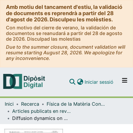
Amb motiu del tancament d'estiu, la validació
de documents es reprendrà a partir del 28
d'agost de 2026. Disculpeu les molèsties.
Con motivo del cierre de verano, la validación de
documentos se reanudará a partir del 28 de agosto
de 2026. Disculpad las molestias
Due to the summer closure, document validation will
resume starting August 28, 2026. We apologize for
any inconvenience.
(current)
Iniciar sessió
Comunitats i col·leccions
Inici
Recerca
Física de la Matèria Condensada
Navega per tot el DD
Articles publicats en revistes (Física de la Matèria Condensada)
Com publicar
Diffusion dynamics on multiplex networks
Contacte