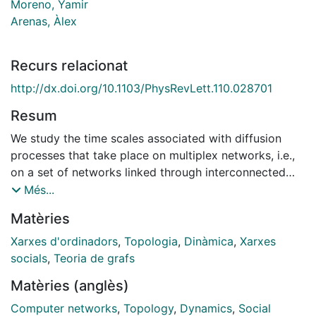
Moreno, Yamir
Arenas, Àlex
Recurs relacionat
http://dx.doi.org/10.1103/PhysRevLett.110.028701
Resum
We study the time scales associated with diffusion
processes that take place on multiplex networks, i.e.,
on a set of networks linked through interconnected
layers. To this end, we propose the construction of a
Més...
supra-Laplacian matrix, which consists of a
Matèries
dimensional lifting of the Laplacian matrix of each
layer of the multiplex network. We use perturbative
Xarxes d'ordinadors
,
Topologia
,
Dinàmica
,
Xarxes
analysis to reveal analytically the structure of
socials
,
Teoria de grafs
eigenvectors and eigenvalues of the complete network
Matèries (anglès)
in terms of the spectral properties of the individual
layers. The spectrum of the supra-Laplacian allows us
Computer networks
,
Topology
,
Dynamics
,
Social