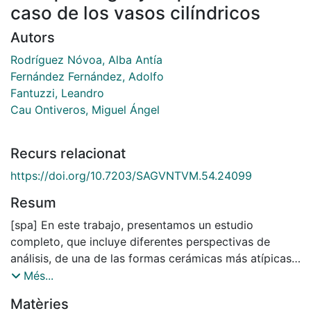
caso de los vasos cilíndricos
Autors
Rodríguez Nóvoa, Alba Antía
Fernández Fernández, Adolfo
Fantuzzi, Leandro
Cau Ontiveros, Miguel Ángel
Recurs relacionat
https://doi.org/10.7203/SAGVNTVM.54.24099
Resum
[spa] En este trabajo, presentamos un estudio
completo, que incluye diferentes perspectivas de
análisis, de una de las formas cerámicas más atípicas
del conjunto material de la Edad del Hierro del
Més...
noroeste peninsular: los vasos cilíndricos. Estas
Matèries
piezas, en sus diferentes formatos, son un tipo