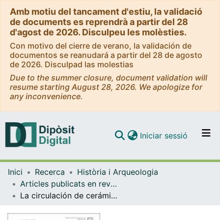
Amb motiu del tancament d'estiu, la validació
de documents es reprendrà a partir del 28
d'agost de 2026. Disculpeu les molèsties.
Con motivo del cierre de verano, la validación de
documentos se reanudará a partir del 28 de agosto
de 2026. Disculpad las molestias
Due to the summer closure, document validation will
resume starting August 28, 2026. We apologize for
any inconvenience.
(current)
Iniciar sessió
Comunitats i col·leccions
Inici
Recerca
Història i Arqueologia
Navega per tot el DD
Articles publicats en revistes (Història i Arqueologia)
Com publicar
La circulación de cerámicas a través de la cuenca del río Miño (Galicia, España) durante el final de la Edad del Hierro a partir de la arqueología y arqueometría: el caso de los vasos cilíndricos
Contacte