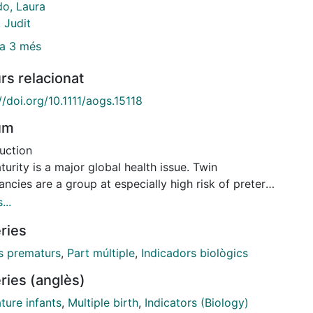
do, Laura
 Judit
a 3 més
rs relacionat
//doi.org/10.1111/aogs.15118
um
uction
urity is a major global health issue. Twin
ncies are a group at especially high risk of preterm
 Sonographic mid-trimester cervical length has
...
d accuracy in predicting preterm birth. This study
ries
 to evaluate the association between mid-trimester
raphic markers of early cervical remodeling and
ts prematurs
,
Part múltiple
,
Indicadors biològics
al inflammatory biomarkers and fetal fibronectin,
ries (anglès)
or in combination, as predictors of preterm birth
e 34+0 weeks in asymptomatic twin pregnancies.
ture infants
,
Multiple birth
,
Indicators (Biology)