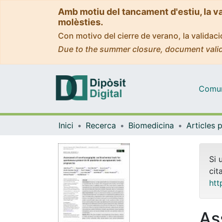
Amb motiu del tancament d'estiu, la v
molèsties.
Con motivo del cierre de verano, la valida
Due to the summer closure, document valid
Comuni
Inici
Recerca
Biomedicina
Si 
cit
htt
As