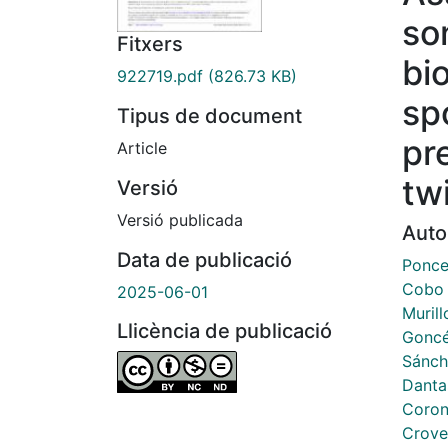
so
Fitxers
bi
922719.pdf
(826.73 KB)
sp
Tipus de document
pr
Article
tw
Versió
Versió publicada
Auto
Data de publicació
Ponce,
Cobo 
2025-06-01
Murill
Llicència de publicació
Goncé
Sánch
Danta
Coron
Crove