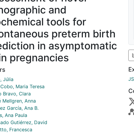
nographic and
ochemical tools for
ontaneous preterm birth
ediction in asymptomatic
in pregnancies
E
rs
J
 Júlia
Cobo, Maria Teresa
C
o Bravo, Clara
 Mellgren, Anna
ez García, Ana B.
s, Ana Paula
ado Gutiérrez, David
tto, Francesca