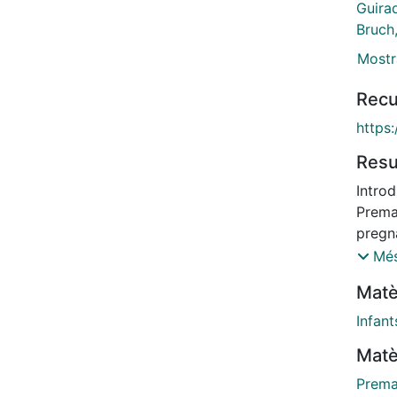
Guira
Bruch,
Mostr
Recu
https:
Res
Introd
Premat
pregna
birth.
Més
limite
Matè
aimed
sonog
Infan
cervic
Matè
alone 
befor
Prema