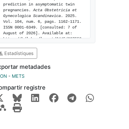
prediction in asymptomatic twin 
pregnancies. 
Acta Obstetricia et 
Gynecologica Scandinavica
. 2025. 
Vol. 104, num. 6, pags. 1162-1171. 
ISSN 0001-6349. [consulted: 7 of 
August of 2026]. Available at: 
https://hdl.handle.net/2445/227559
Estadístiques
xportar metadades
SON
-
METS
ompartir registre