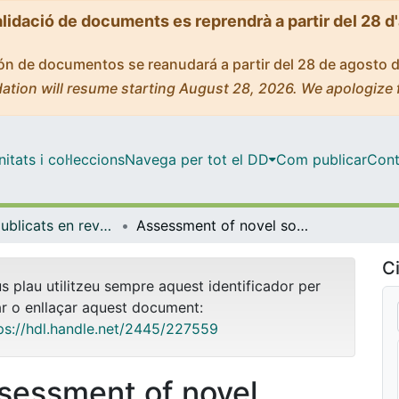
alidació de documents es reprendrà a partir del 28 d
ción de documentos se reanudará a partir del 28 de agosto 
ation will resume starting August 28, 2026. We apologize 
tats i col·leccions
Navega per tot el DD
Com publicar
Cont
Articles publicats en revistes (Biomedicina)
Assessment of novel sonographic and biochemical tools for spontaneous preterm birth prediction in asymptomatic twin pregnancies
Ci
us plau utilitzeu sempre aquest identificador per
ar o enllaçar aquest document:
ps://hdl.handle.net/2445/227559
sessment of novel