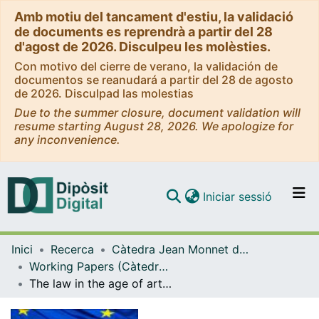
Amb motiu del tancament d'estiu, la validació
de documents es reprendrà a partir del 28
d'agost de 2026. Disculpeu les molèsties.
Con motivo del cierre de verano, la validación de
documentos se reanudará a partir del 28 de agosto
de 2026. Disculpad las molestias
Due to the summer closure, document validation will
resume starting August 28, 2026. We apologize for
any inconvenience.
(current)
Iniciar sessió
Comunitats i col·leccions
Inici
Recerca
Càtedra Jean Monnet de Dret Privat Europeu
Navega per tot el DD
Working Papers (Càtedra Jean Monnet de Dret Privat Europeu)
Com publicar
The law in the age of artificial intelligence and robotics: a case study of Atlas from a Tort Law perspective
Contacte