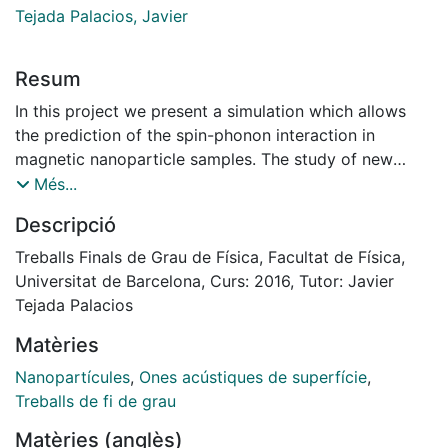
Tejada Palacios, Javier
Resum
In this project we present a simulation which allows
the prediction of the spin-phonon interaction in
magnetic nanoparticle samples. The study of new
techniques to manipulate the magnetic moment of
Més...
nanostructures are being increasingly demanded [1{5].
Descripció
For this purpose, surface acoustic waves (SAWs) are
excellent candidates since they offer a dynamic and
Treballs Finals de Grau de Física, Facultat de Física,
tuneable mechanism for the control of low energy
Universitat de Barcelona, Curs: 2016, Tutor: Javier
excitations. The goal of the project is to better
Tejada Palacios
understand the mechanism of magnetization switching
Matèries
produced by SAWs, developing a numerical solution of
the theoretical model previously proposed by
Nanopartícules
,
Ones acústiques de superfície
,
Professor Eugene M. Chudnovsky [6]. We have
Treballs de fi de grau
developed our theoretical calculations used to predict
Matèries (anglès)
the magnetization jump dependency on different