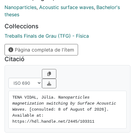
parameters such as system temperature, SAWs power
Nanoparticles
,
Acoustic surface waves
,
Bachelor's
and frequency and sample magnetic properties. Some
theses
of these dependencies have been experimentally
Col·leccions
verified using a Superconducting Quantum
Interference Device magnetometer (SQUID) at the
Treballs Finals de Grau (TFG) - Física
Laboratory of Magnetism and Superconductivity of
Pàgina completa de l'ítem
the University of Barcelona
Citació
TENA VIDAL, Júlia. 
Nanoparticles 
magnetization switching by Surface Acoustic 
Waves.
 [consulted: 8 of August of 2026]. 
Available at: 
https://hdl.handle.net/2445/103311