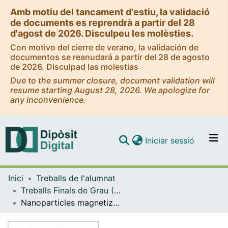
Amb motiu del tancament d'estiu, la validació
de documents es reprendrà a partir del 28
d'agost de 2026. Disculpeu les molèsties.
Con motivo del cierre de verano, la validación de
documentos se reanudará a partir del 28 de agosto
de 2026. Disculpad las molestias
Due to the summer closure, document validation will
resume starting August 28, 2026. We apologize for
any inconvenience.
(current)
Iniciar sessió
Comunitats i col·leccions
Inici
Treballs de l'alumnat
Navega per tot el DD
Treballs Finals de Grau (TFG) - Física
Com publicar
Nanoparticles magnetization switching by Surface Acoustic Waves
Contacte