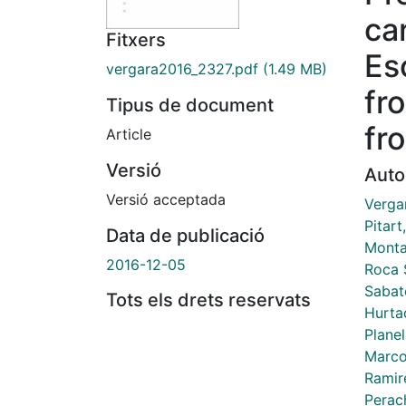
ca
Fitxers
Es
vergara2016_2327.pdf
(1.49 MB)
fr
Tipus de document
fr
Article
Versió
Auto
Versió acceptada
Verga
Pitart
Data de publicació
Monta
2016-12-05
Roca S
Sabat
Tots els drets reservats
Hurta
Planel
Marco
Ramir
Perac