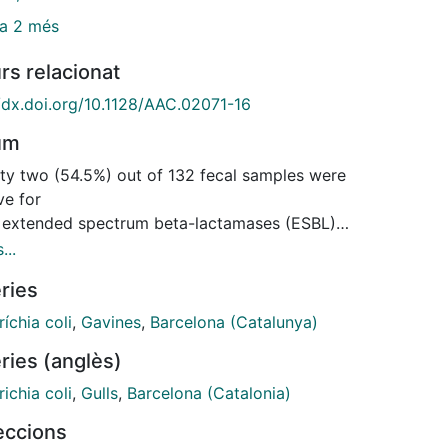
a 2 més
rs relacionat
//dx.doi.org/10.1128/AAC.02071-16
um
ty two (54.5%) out of 132 fecal samples were
ve for
r extended spectrum beta-lactamases (ESBL)
),
...
penemase (1.5%) or cephamycinase (1.5%) producing
ries
ichia coli from a group of yellow-legged gulls in
lona, Spain. The isolation of two carbapenemase-
íchia coli
,
Gavines
,
Barcelona (Catalunya)
cing
ries (anglès)
i strains is a matter of concern.
ichia coli
,
Gulls
,
Barcelona (Catalonia)
leccions