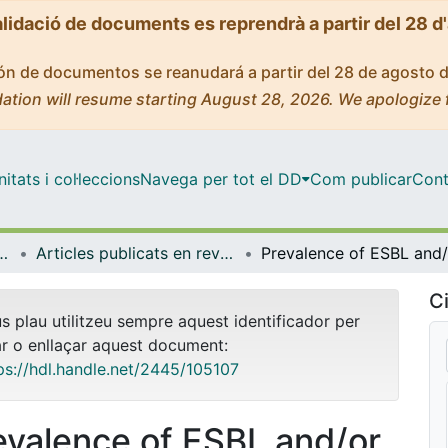
alidació de documents es reprendrà a partir del 28 d
ción de documentos se reanudará a partir del 28 de agosto 
ation will resume starting August 28, 2026. We apologize 
tats i col·leccions
Navega per tot el DD
Com publicar
Cont
t de Salut Global de Barcelona
Articles publicats en revistes (ISGlobal)
Ci
us plau utilitzeu sempre aquest identificador per
ar o enllaçar aquest document:
ps://hdl.handle.net/2445/105107
evalence of ESBL and/or