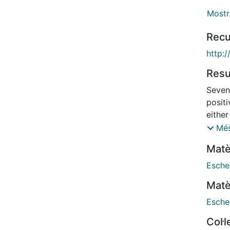
Mostr
Recu
http:
Res
Seven
positi
eithe
(51.5%
Més
carba
Matè
Escher
Barce
Escher
produ
Matè
E. col
Escher
Col·