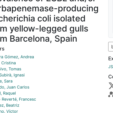
rbapenemase-producing
cherichia coli isolated
om yellow-legged gulls
om Barcelona, Spain
rs
ra Gómez, Andrea
E
, Cristina
J
lvo, Tomas
ubirà, Ignasi
C
e, Sara
do, Juan Carlos
l, Raquel
 Reverté, Francesc
ez, Beatriz
ho, Víctor