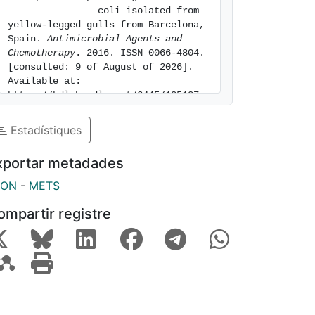
                coli isolated from 
yellow-legged gulls from Barcelona, 
Spain. 
Antimicrobial Agents and 
Chemotherapy
. 2016. ISSN 0066-4804. 
[consulted: 9 of August of 2026]. 
Available at: 
https://hdl.handle.net/2445/105107
Estadístiques
xportar metadades
SON
-
METS
ompartir registre