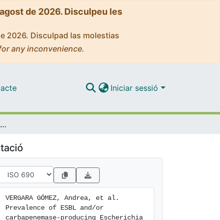
'agost de 2026. Disculpeu les
de 2026. Disculpad las molestias
for any inconvenience.
acte
Iniciar sessió
Prevalence of ESBL and/or carbapenemase-producing Escherichia coli isolated from yellow-legged gulls from Barcelona, Spain
tació
VERGARA GÓMEZ, Andrea, et al. 
Prevalence of ESBL and/or 
carbapenemase-producing Escherichia
