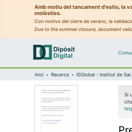
Amb motiu del tancament d'estiu, la v
molèsties.
Con motivo del cierre de verano, la valida
Due to the summer closure, document valid
Comuni
Inici
Recerca
ISGlobal - Institu
Si 
cit
htt
Pr