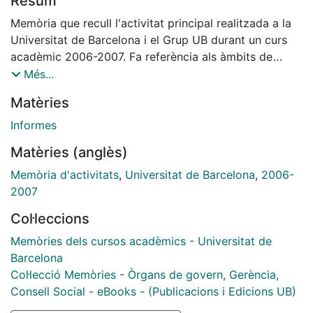
Resum
Memòria que recull l'activitat principal realitzada a la
Universitat de Barcelona i el Grup UB durant un curs
acadèmic 2006-2007. Fa referència als àmbits de
docència i atenció a l'estudiant, recerca, relacions
Més...
internacionals, activitats culturals i de serveis i
Matèries
relacions amb la societat i amb el món empresarial.
S'inclou el resum pressupostari de l'any i "La UB en
Informes
xifres 2006-2007".
Matèries (anglès)
Memòria d'activitats
,
Universitat de Barcelona
,
2006-
2007
Col·leccions
Memòries dels cursos acadèmics - Universitat de
Barcelona
Col·lecció Memòries - Òrgans de govern, Gerència,
Consell Social - eBooks - (Publicacions i Edicions UB)