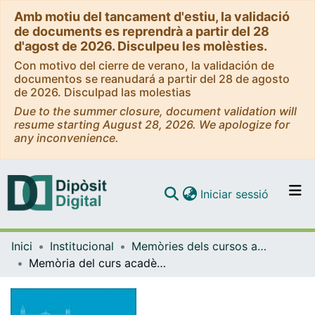
Amb motiu del tancament d'estiu, la validació
de documents es reprendrà a partir del 28
d'agost de 2026. Disculpeu les molèsties.
Con motivo del cierre de verano, la validación de
documentos se reanudará a partir del 28 de agosto
de 2026. Disculpad las molestias
Due to the summer closure, document validation will
resume starting August 28, 2026. We apologize for
any inconvenience.
(current)
Iniciar sessió
Comunitats i col·leccions
Inici
Institucional
Memòries dels cursos acadèmics - Universitat de Barcelona
Navega per tot el DD
Memòria del curs acadèmic 2006-2007
Com publicar
Contacte