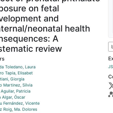
posure on fetal
velopment and
ternal/neonatal health
nsequences: A
stematic review
E
rs
J
da Toledano, Laura
o Tapia, Elisabet
C
iani, Giorgia
o Martinez, Sílvia
 Aguilar, Patricia
a Algar, Óscar
u Fernández, Vicente
 Roig, Ma. Dolores