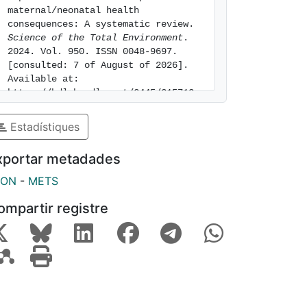
maternal/neonatal health 
consequences: A systematic review. 
Science of the Total Environment
. 
2024. Vol. 950. ISSN 0048-9697. 
[consulted: 7 of August of 2026]. 
Available at: 
https://hdl.handle.net/2445/215713
Estadístiques
xportar metadades
SON
-
METS
ompartir registre