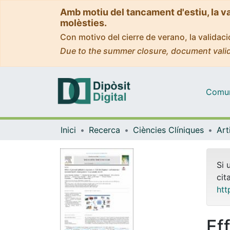
Amb motiu del tancament d'estiu, la v
molèsties.
Con motivo del cierre de verano, la valida
Due to the summer closure, document valid
Comuni
Inici
Recerca
Ciències Clíniques
Si 
cit
htt
Ef