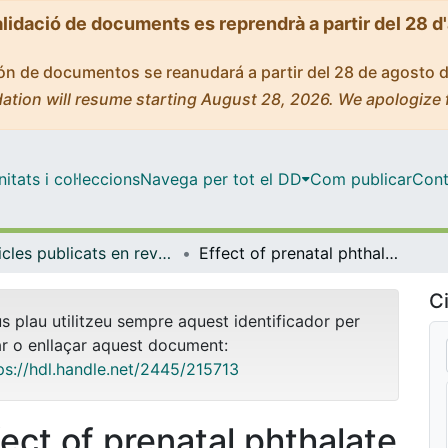
alidació de documents es reprendrà a partir del 28 d
ción de documentos se reanudará a partir del 28 de agosto 
ation will resume starting August 28, 2026. We apologize 
tats i col·leccions
Navega per tot el DD
Com publicar
Cont
Articles publicats en revistes (Ciències Clíniques)
Effect of prenatal phthalate exposure on fetal development and maternal/neonatal health consequences: A systematic review
Ci
us plau utilitzeu sempre aquest identificador per
ar o enllaçar aquest document:
ps://hdl.handle.net/2445/215713
fect of prenatal phthalate