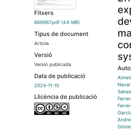
ex
Fitxers
de
866967.pdf
(4.6 MB)
ma
Tipus de document
co
Article
sy
Versió
Versió publicada
Auto
Data de publicació
Almei
Navarr
2024-11-10
Sebast
Llicència de publicació
Ferrer
Ferrer
Garcí
Andre
Gómez