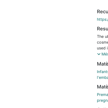
Recu
https:
Res
The u
cosme
used 
resul
Més
repro
Matè
PRISM
effec
Infan
compl
l'emb
induce
Matè
preter
review
Prema
years
pregn
to ph