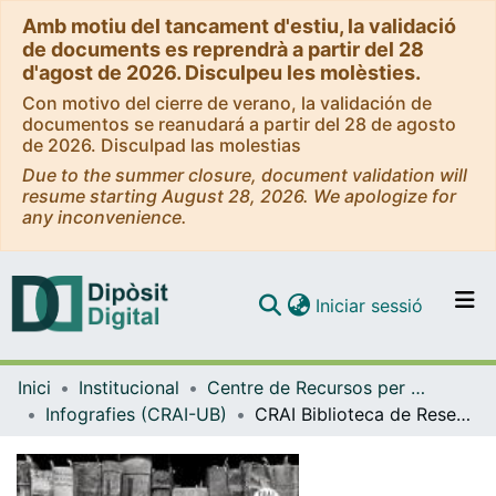
Amb motiu del tancament d'estiu, la validació
de documents es reprendrà a partir del 28
d'agost de 2026. Disculpeu les molèsties.
Con motivo del cierre de verano, la validación de
documentos se reanudará a partir del 28 de agosto
de 2026. Disculpad las molestias
Due to the summer closure, document validation will
resume starting August 28, 2026. We apologize for
any inconvenience.
(current)
Iniciar sessió
Comunitats i col·leccions
Inici
Institucional
Centre de Recursos per a l'Aprenentatge i la Investigació (CRAI-UB) - Institucional
Navega per tot el DD
Infografies (CRAI-UB)
CRAI Biblioteca de Reserva. Gestió de la col·lecció 2020 [Infografia]
Com publicar
Contacte