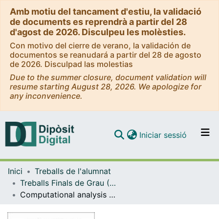
Amb motiu del tancament d'estiu, la validació
de documents es reprendrà a partir del 28
d'agost de 2026. Disculpeu les molèsties.
Con motivo del cierre de verano, la validación de
documentos se reanudará a partir del 28 de agosto
de 2026. Disculpad las molestias
Due to the summer closure, document validation will
resume starting August 28, 2026. We apologize for
any inconvenience.
(current)
Iniciar sessió
Comunitats i col·leccions
Inici
Treballs de l'alumnat
Navega per tot el DD
Treballs Finals de Grau (TFG) - Física
Com publicar
Computational analysis of signal dynamics induced by ligands
Contacte