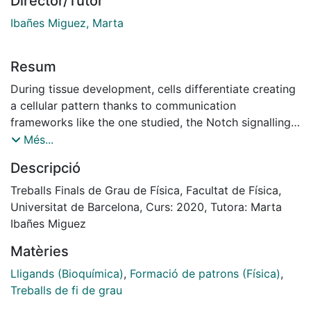
Director/Tutor
Ibañes Miguez, Marta
Resum
During tissue development, cells differentiate creating
a cellular pattern thanks to communication
frameworks like the one studied, the Notch signalling
pathway. In such mechanisms a cell interacts with the
Més...
surrounding cells through proteins called ligands. With
Descripció
a numerical simulation program we manage to confirm
the formation of cell patterns and doing a lineal
Treballs Finals de Grau de Física, Facultat de Física,
stability analysis we find under which conditions the
Universitat de Barcelona, Curs: 2020, Tutora: Marta
pattern can arise for a sustained signal activation.
Ibañes Miguez
Furthermore, when implementing a transitory pulsating
Matèries
signal dynamics we find that a minimum interaction
time is required if the cells are to differentiate
Lligands (Bioquímica)
,
Formació de patrons (Física)
,
Treballs de fi de grau