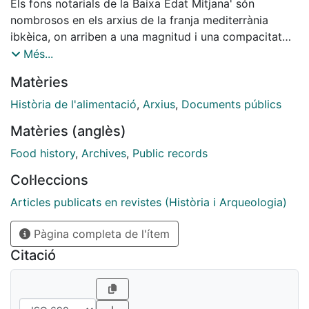
Els fons notarials de la Baixa Edat Mitjana' són
nombrosos en els arxius de la franja mediterrània
ibkèica, on arriben a una magnitud i una compacitat
cronològica impensables, sense comparació amb la
Més...
resta de territoris ibèrics, i només parangonables als
Matèries
que presenten algunes àrees de la Itàlia septentrional.
Els catalans, mallorquins i valencians conferiren, des
Història de l'alimentació
,
Arxius
,
Documents públics
del 1250, un gran valor al document, a la fe pública i
Matèries (anglès)
acudiren amb freqüència al notari, tant per legitimar
transaccions immobiliàries d'alta quantia com per
Food history
,
Archives
,
Public records
deixar constància de petits crèdits al consum...
Col·leccions
Articles publicats en revistes (Història i Arqueologia)
Pàgina completa de l'ítem
Citació