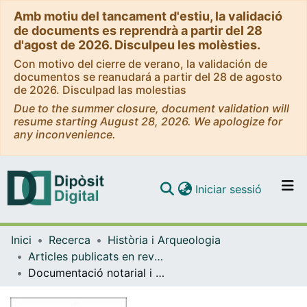
Amb motiu del tancament d'estiu, la validació
de documents es reprendrà a partir del 28
d'agost de 2026. Disculpeu les molèsties.
Con motivo del cierre de verano, la validación de
documentos se reanudará a partir del 28 de agosto
de 2026. Disculpad las molestias
Due to the summer closure, document validation will
resume starting August 28, 2026. We apologize for
any inconvenience.
(current)
Iniciar sessió
Comunitats i col·leccions
Inici
Recerca
Història i Arqueologia
Navega per tot el DD
Articles publicats en revistes (Història i Arqueologia)
Com publicar
Documentació notarial i història de l'alimentació
Contacte