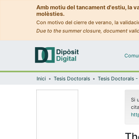
Amb motiu del tancament d'estiu, la v
molèsties.
Con motivo del cierre de verano, la valida
Due to the summer closure, document valid
Comuni
Inici
Tesis Doctorals
Si 
cit
htt
Th