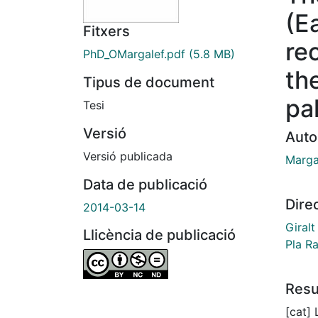
(E
Fitxers
re
PhD_OMargalef.pdf
(5.8 MB)
th
Tipus de document
pa
Tesi
Versió
Auto
Versió publicada
Marga
Data de publicació
Dire
2014-03-14
Giral
Llicència de publicació
Pla Ra
Res
[cat] 