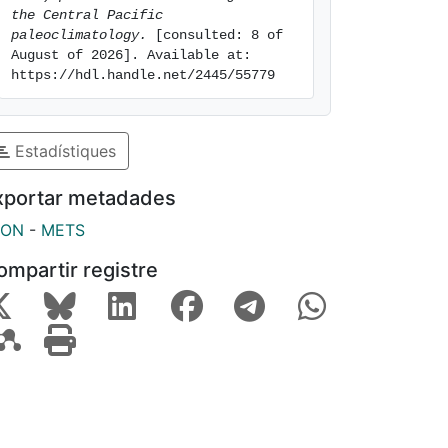
the Central Pacific 
paleoclimatology.
 [consulted: 8 of 
August of 2026]. Available at: 
https://hdl.handle.net/2445/55779
Estadístiques
xportar metadades
SON
-
METS
ompartir registre