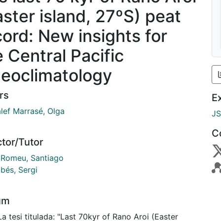
aster island, 27ºS) peat
cord: New insights for
e Central Pacific
leoclimatology
rs
E
lef Marrasé, Olga
J
C
ctor/Tutor
t Romeu, Santiago
bés, Sergi
um
La tesi titulada: "Last 70kyr of Rano Aroi (Easter