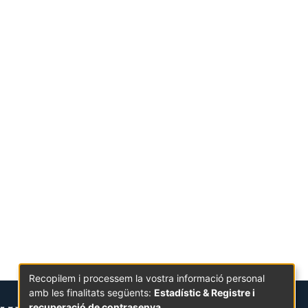
Recopilem i processem la vostra informació personal
amb les finalitats següents:
Estadístic & Registre i
recuperació de contrasenya