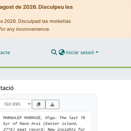
'agost de 2026. Disculpeu les
de 2026. Disculpad las molestias
for any inconvenience.
acte
Iniciar sessió
tació
MARGALEF MARRASÉ, Olga. 
The last 70 
kyr of Rano Aroi (Easter island, 
27ºS) peat record: New insights for 