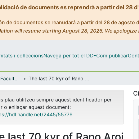
alidació de documents es reprendrà a partir del 28 d
ción de documentos se reanudará a partir del 28 de agosto 
ation will resume starting August 28, 2026. We apologize 
tats i col·leccions
Navega per tot el DD
Com publicar
Cont
Tesis Doctorals - Facultat - Ciències de la Terra
The last 70 kyr of Rano Aroi (Easter island, 27ºS) peat record: New insights for the Central Pacific paleoclimatology
Ci
us plau utilitzeu sempre aquest identificador per
ar o enllaçar aquest document:
ps://hdl.handle.net/2445/55779
e last 70 kyr of Rano Aroi