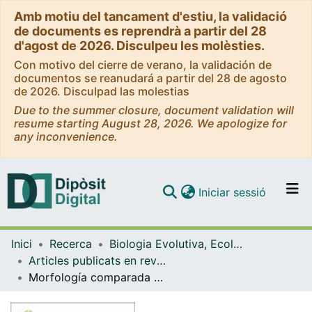
Amb motiu del tancament d'estiu, la validació
de documents es reprendrà a partir del 28
d'agost de 2026. Disculpeu les molèsties.
Con motivo del cierre de verano, la validación de
documentos se reanudará a partir del 28 de agosto
de 2026. Disculpad las molestias
Due to the summer closure, document validation will
resume starting August 28, 2026. We apologize for
any inconvenience.
(current)
Iniciar sessió
Comunitats i col·leccions
Inici
Recerca
Biologia Evolutiva, Ecologia i Ciències Ambientals
Navega per tot el DD
Articles publicats en revistes (Biologia Evolutiva, Ecologia i Ciències Ambientals)
Com publicar
Morfología comparada de la escápula de primates humanos y no humanos mediante morfometría geométrica. Estudio preliminar.
Contacte