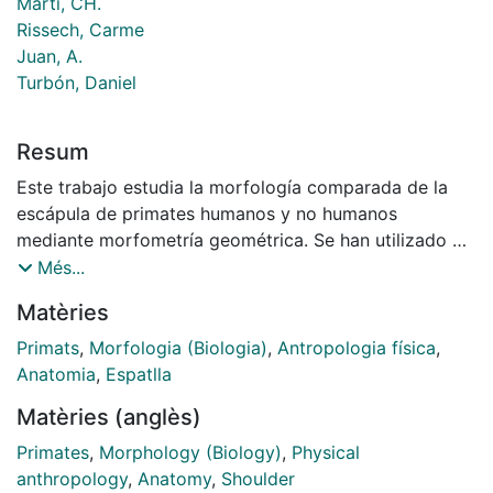
Martí, CH.
Rissech, Carme
Juan, A.
Turbón, Daniel
Resum
Este trabajo estudia la morfología comparada de la
escápula de primates humanos y no humanos
mediante morfometría geométrica. Se han utilizado 62
omóplatos de individuos adultos de sexo desconocido
Més...
(22 humanos actuales, 1 Neandertal y 39 primates no
Matèries
humanos), procedentes de las colecciones de las
Universidades UAB, UB y del Museo de Ciencias
Primats
,
Morfologia (Biologia)
,
Antropologia física
,
Naturales de Barcelona. Cada escápula se fotografió
Anatomia
,
Espatlla
ortogonalmente y se cuantificó su morfología
Matèries (anglès)
mediante el uso de puntos anatómicos de referencia
(12 para la cara posterior y 13 para la anterior).
Primates
,
Morphology (Biology)
,
Physical
Después de evaluar la fiabilidad de las mediciones
anthropology
,
Anatomy
,
Shoulder