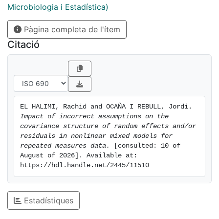
assume any structure when this would be adequate.
Microbiologia i Estadística)
Pàgina completa de l'ítem
Citació
EL HALIMI, Rachid and OCAÑA I REBULL, Jordi. 
Impact of incorrect assumptions on the 
covariance structure of random effects and/or 
residuals in nonlinear mixed models for 
repeated measures data.
 [consulted: 10 of 
August of 2026]. Available at: 
https://hdl.handle.net/2445/11510
Estadístiques