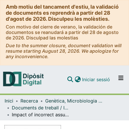
Amb motiu del tancament d'estiu, la validació
de documents es reprendrà a partir del 28
d'agost de 2026. Disculpeu les molèsties.
Con motivo del cierre de verano, la validación de
documentos se reanudará a partir del 28 de agosto
de 2026. Disculpad las molestias
Due to the summer closure, document validation will
resume starting August 28, 2026. We apologize for
any inconvenience.
(current)
Iniciar sessió
Comunitats i col·leccions
Inici
Recerca
Genètica, Microbiologia i Estadística
Navega per tot el DD
Documents de treball / Informes (Genètica, Microbiologia i Estadística)
Com publicar
Impact of incorrect assumptions on the covariance structure of random effects and/or residuals in nonlinear mixed models for repeated measures data
Contacte