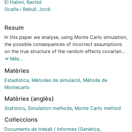
El Halimi, Rachid
Ocaña i Rebull, Jordi
Resum
In this paper we analyse, using Monte Carlo simulation,
the possible consequences of incorrect assumptions
on the true structure of the random effects covariance
matrix and the true correlation pattern of residuals,
Més...
over the performance of an estimation method for
Matèries
nonlinear mixed models. The procedure under study is
the well known linearization method due to Lindstrom
Estadística
,
Mètodes de simulació
,
Mètode de
and Bates (1990), implemented in the nlme library of
Montecarlo
S-Plus and R. Its performance is studied in terms of
Matèries (anglès)
bias, mean square error (MSE), and true coverage of
the associated asymptotic confidence intervals.
Statistics
,
Simulation methods
,
Monte Carlo method
Ignoring other criteria like the convenience of avoiding
Col·leccions
over parameterised models, it seems worst to
erroneously assume some structure than do not
Documents de treball / Informes (Genètica,