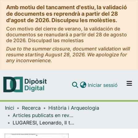
Amb motiu del tancament d'estiu, la validació
de documents es reprendrà a partir del 28
d'agost de 2026. Disculpeu les molèsties.
Con motivo del cierre de verano, la validación de
documentos se reanudará a partir del 28 de agosto
de 2026. Disculpad las molestias
Due to the summer closure, document validation will
resume starting August 28, 2026. We apologize for
any inconvenience.
(current)
Iniciar sessió
Comunitats i col·leccions
Inici
Recerca
Història i Arqueologia
Navega per tot el DD
Articles publicats en revistes (Història i Arqueologia)
Com publicar
LUGARESI, Leonardo, Il teatro di Dio. Il problema degli spettacoli nel cristianesimo antico (II-IV secolo), ed. Morcelliana, Brescia, 2008, 895 p., ISBN: 978-88-372-2257-4
Contacte