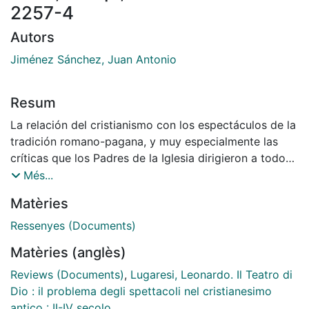
2257-4
Autors
Jiménez Sánchez, Juan Antonio
Resum
La relación del cristianismo con los espectáculos de la
tradición romano-pagana, y muy especialmente las
críticas que los Padres de la Iglesia dirigieron a todo
tipo de manifestación lúdica, constituye un tema
Més...
complejo y lleno de interés que desde hace unos
Matèries
cuarenta años ha generado la publicación de
importantes monografías consagradas a este sujeto.
Ressenyes (Documents)
Sin duda, un momento de inflexión fue la aparición, en
Matèries (anglès)
1972, del célebre libro de Werner Weismann, Kirche
und Schauspiele. Die Schauspiele im Urteil der
Reviews (Documents)
,
Lugaresi, Leonardo. Il Teatro di
lateinischen Kirchenväter unter besonderer
Dio : il problema degli spettacoli nel cristianesimo
Berücksichtigung vom Augustin. Posteriormente han
antico : II-IV secolo