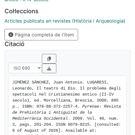
visto la luz nuevos trabajos dedicados a examinar esta
Col·leccions
cuestión.
Articles publicats en revistes (Història i Arqueologia)
Pàgina completa de l'ítem
Citació
JIMÉNEZ SÁNCHEZ, Juan Antonio. LUGARESI, 
Leonardo, Il teatro di Dio. Il problema degli 
spettacoli nel cristianesimo antico (II-IV 
secolo), ed. Morcelliana, Brescia, 2008, 895 
p., ISBN: 978-88-372-2257-4. 
Pyrenae: Revista 
de Prehistòria i Antiguitat de la 
Mediterrània Occidental
. 2009. Vol. 40, num. 
2, pags. 201-204. ISSN 0079-8215. [consulted: 
6 of August of 2026]. Available at: 