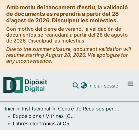
Amb motiu del tancament d'estiu, la validació
de documents es reprendrà a partir del 28
d'agost de 2026. Disculpeu les molèsties.
Con motivo del cierre de verano, la validación de
documentos se reanudará a partir del 28 de agosto
de 2026. Disculpad las molestias
Due to the summer closure, document validation will
resume starting August 28, 2026. We apologize for
any inconvenience.
(current)
Iniciar sessió
Comunitats i col·leccions
Inici
Institucional
Centre de Recursos per a l'Aprenentatge i la Investigació (CRAI-UB) - Institucional
Navega per tot el DD
Exposicions / Vitrines (CRAI-UB)
Com publicar
Llibres electrònics al CRAI de la UB. Nou accés per àmbit temàtic. Setembre 2015
Contacte