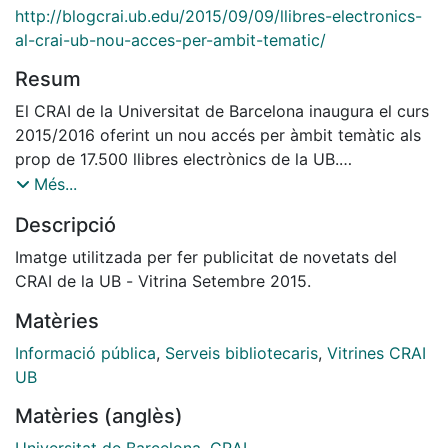
http://blogcrai.ub.edu/2015/09/09/llibres-electronics-
al-crai-ub-nou-acces-per-ambit-tematic/
Resum
El CRAI de la Universitat de Barcelona inaugura el curs
2015/2016 oferint un nou accés per àmbit temàtic als
prop de 17.500 llibres electrònics de la UB.
A partir d’ara es pot veure al subcatàleg de Recursos
Més...
en línia, un núvol d’etiquetes que permet, d’una manera
Descripció
ràpida i molt gràfica, aproximar-nos a aquesta
col·lecció per grans àrees temàtiques i trobar els
Imatge utilitzada per fer publicitat de novetats del
documents de la nostra matèria disponibles en línia.
CRAI de la UB - Vitrina Setembre 2015.
Matèries
Informació pública
,
Serveis bibliotecaris
,
Vitrines CRAI
UB
Matèries (anglès)