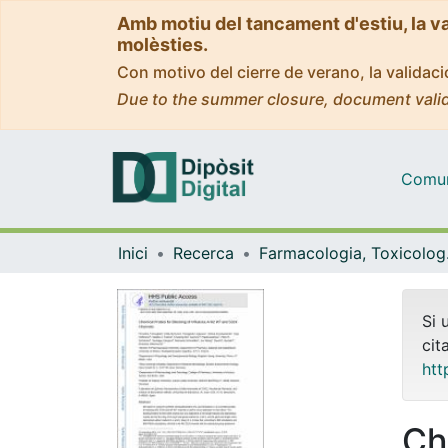
Amb motiu del tancament d'estiu, la v
molèsties.
Con motivo del cierre de verano, la valida
Due to the summer closure, document valid
Comuni
Inici
Recerca
Farmaco
Si 
cit
htt
Ch