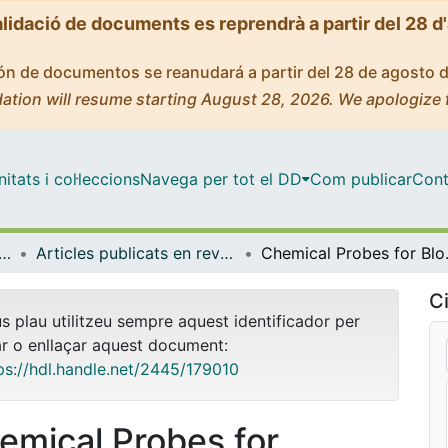
alidació de documents es reprendrà a partir del 28 d
ción de documentos se reanudará a partir del 28 de agosto 
ation will resume starting August 28, 2026. We apologize 
tats i col·leccions
Navega per tot el DD
Com publicar
Cont
logia, Toxicologia i Química Terapèutica
Articles publicats en revistes (Farmacologia, Toxicologia i Química Terapèutica)
Chemical Probes f
Ci
us plau utilitzeu sempre aquest identificador per
ar o enllaçar aquest document:
ps://hdl.handle.net/2445/179010
emical Probes for