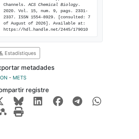
Channels. 
ACS Chemical Biology
. 
2020. Vol. 15, num. 9, pags. 2331-
2337. ISSN 1554-8929. [consulted: 7 
of August of 2026]. Available at: 
https://hdl.handle.net/2445/179010
Estadístiques
xportar metadades
SON
-
METS
ompartir registre