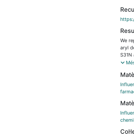
Recu
https
Res
We re
aryl d
S31N 
channe
Més
bindi
Matè
for M
betwe
Influe
aryl h
farma
lengt
Matè
Study
(MD) 
Influe
Boltz
chemi
in th
Col·
posit