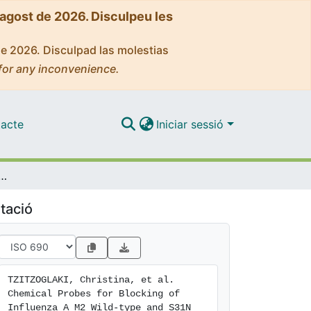
'agost de 2026. Disculpeu les
de 2026. Disculpad las molestias
for any inconvenience.
acte
Iniciar sessió
or Blocking of Influenza A M2 Wild-type and S31N Channels
tació
TZITZOGLAKI, Christina, et al. 
Chemical Probes for Blocking of 
Influenza A M2 Wild-type and S31N 