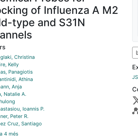
ocking of Influenza A M2
ld-type and S31N
annels
rs
glaki, Christina
e, Kelly
E
as, Panagiotis
J
ntinidi, Athina
ann, Anja
C
, Natalie A.
hulong
stasiou, Ioannis P.
ner, Peter R.
ez Cruz, Santiago
a 4 més