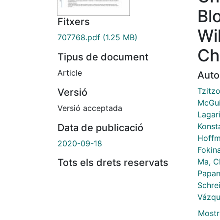
Bl
Fitxers
Wi
707768.pdf
(1.25 MB)
Ch
Tipus de document
Article
Auto
Tzitzo
Versió
McGuir
Versió acceptada
Lagari
Konsta
Data de publicació
Hoffm
2020-09-18
Fokina
Ma, C
Tots els drets reservats
Papana
Schrei
Vázqu
Mostr