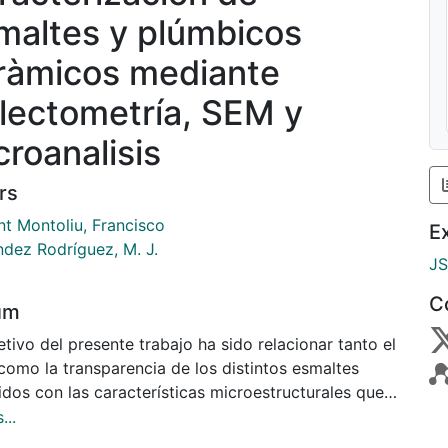
maltes y plúmbicos
ràmicos mediante
flectometría, SEM y
croanalisis
rs
nt Montoliu, Francisco
E
ndez Rodríguez, M. J.
J
C
um
etivo del presente trabajo ha sido relacionar tanto el
 como la transparencia de los distintos esmaltes
idos con las características microestructurales que
ntan. El estudio se ha centrado en esmaltes
...
cos obtenidos a partir de una frita de bisilicato de