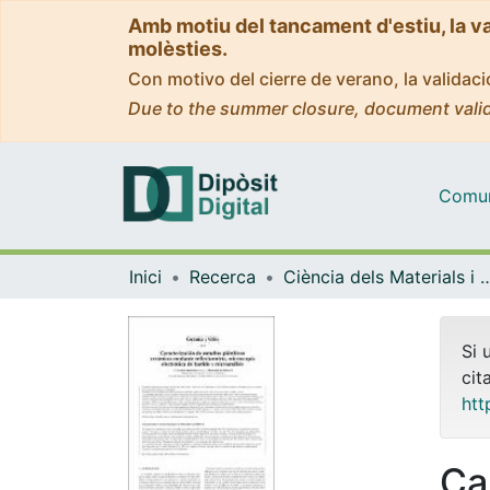
Amb motiu del tancament d'estiu, la v
molèsties.
Con motivo del cierre de verano, la valida
Due to the summer closure, document valid
Comuni
Inici
Recerca
Ciència dels Materials i Qu
Si 
cit
htt
Ca