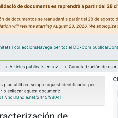
alidació de documents es reprendrà a partir del 28 d
ción de documentos se reanudará a partir del 28 de agosto 
ation will resume starting August 28, 2026. We apologize 
tats i col·leccions
Navega per tot el DD
Com publicar
Cont
ímica Física
Articles publicats en revistes (Ciència dels Materials i Química Física)
Caracterización de esmaltes y plúmbicos ceràmicos 
Ci
us plau utilitzeu sempre aquest identificador per
ar o enllaçar aquest document:
ps://hdl.handle.net/2445/98041
racterización de