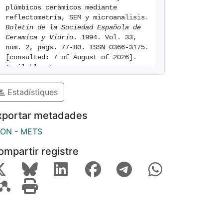
plúmbicos ceràmicos mediante 
reflectometría, SEM y microanalisis. 
Boletin de la Sociedad Española de 
Ceramica y Vidrio
. 1994. Vol. 33, 
num. 2, pags. 77-80. ISSN 0366-3175. 
[consulted: 7 of August of 2026]. 
Available at: 
https://hdl.handle.net/2445/98041
Estadístiques
xportar metadades
SON
-
METS
ompartir registre