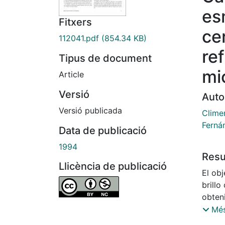
es
Fitxers
ce
112041.pdf
(854.34 KB)
re
Tipus de document
mi
Article
Versió
Auto
Versió publicada
Clime
Ferná
Data de publicació
1994
Res
Llicència de publicació
El obj
brillo
obten
prese
Més
plúmbi