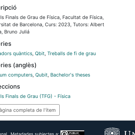
 the simulation is to describe the energy spectrum
ripció
plain the behaviour of the noise sensitivity. This
s framed in a bigger simulator and it consists of the
ls Finals de Grau de Física, Facultat de Física,
step of the full transmon simulator: a backend
sitat de Barcelona, Curs: 2023, Tutors: Albert
tor with the capability to control a general
Solana, Bruno Juliá
conducting chip architecture with external
ries
wave pulses
adors quàntics
,
Qbit
,
Treballs de fi de grau
ries (anglès)
um computers
,
Qubit
,
Bachelor's theses
leccions
ls Finals de Grau (TFG) - Física
gina completa de l'ítem
egal
Metadades subjectes a: