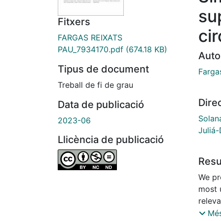
su
Fitxers
cir
FARGAS REIXATS
PAU_7934170.pdf
(674.18 KB)
Auto
Tipus de document
Farga
Treball de fi de grau
Dire
Data de publicació
Solan
2023-06
Juliá-
Llicència de publicació
Res
We pr
most 
relev
sensi
Més