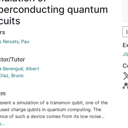
perconducting quantum
cuits
rs
s Reixats, Pau
E
J
ctor/Tutor
C
a Berengué, Albert
Díaz, Bruno
um
esent a simulation of a transmon qubit, one of the
used charge qubits in quantum computing. The
ance of such a device comes from its low noise
tivity compared to other superconducting qubits. The
...