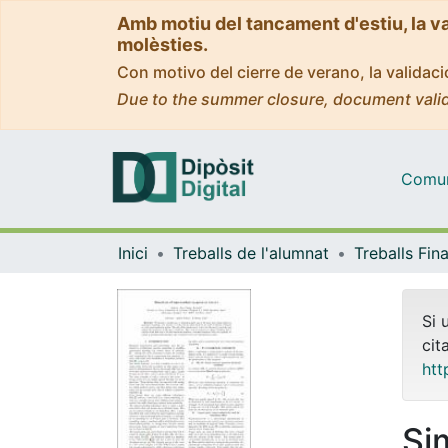
Amb motiu del tancament d'estiu, la v
molèsties.
Con motivo del cierre de verano, la valida
Due to the summer closure, document valid
Comuni
Inici
Treballs de l'alumnat
Si 
cit
htt
Si