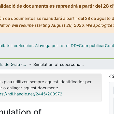
alidació de documents es reprendrà a partir del 28 d
ción de documentos se reanudará a partir del 28 de agosto 
ation will resume starting August 28, 2026. We apologize 
tats i col·leccions
Navega per tot el DD
Com publicar
Cont
Treballs Finals de Grau (TFG) - Física
Simulation of superconducting quantum circuits
Ci
us plau utilitzeu sempre aquest identificador per
ar o enllaçar aquest document:
ps://hdl.handle.net/2445/200972
mulation of