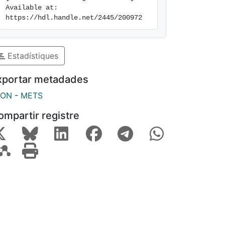
Available at: 
https://hdl.handle.net/2445/200972
Estadístiques
xportar metadades
SON
-
METS
ompartir registre