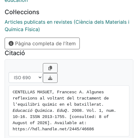
education
d"alguns dels textos de química més usats en els
Col·leccions
centres de batxillerat, es proposa reconsiderar el
tractament que reben alguns aspectes concrets de
Articles publicats en revistes (Ciència dels Materials i
l"equilibri químic i, en aquest sentit, es discuteixen
Química Física)
algunes de les inconveniències observades i es
Pàgina completa de l'ítem
plantegen alternatives per a tractar d"una manera més
adient.
Citació
CENTELLAS MASUET, Francesc A. Algunes 
reflexions al voltant del tractament de 
l'equilibri químic en el batxillerat. 
Educació Química. EduQ
. 2008. Vol. 1, num. 
10-16. ISSN 2013-1755. [consulted: 8 of 
August of 2026]. Available at: 
https://hdl.handle.net/2445/46686