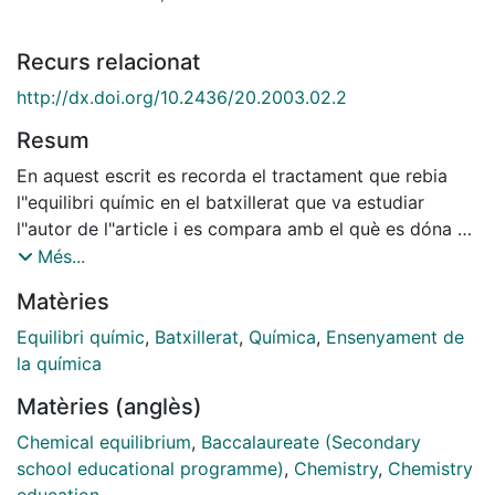
Recurs relacionat
http://dx.doi.org/10.2436/20.2003.02.2
Resum
En aquest escrit es recorda el tractament que rebia
l"equilibri químic en el batxillerat que va estudiar
l"autor de l"article i es compara amb el què es dóna en
el batxillerat actual. Es palesa que en el batxillerat
Més...
d"avui dia, l"equilibri químic rep un tractament força
Matèries
més extens i amb una major càrrega conceptual que el
d"aquells anys. Aquest fet pot portar, si la matèria no
Equilibri químic
,
Batxillerat
,
Química
,
Ensenyament de
es tracta amb el temps requerit, a que els estudiants
la química
d"avui dia no acabin d"entendre massa bé el significat
Matèries (anglès)
i la utilitat de les magnituds i constants
fisicoquímiques introduïdes i, a la vegada, es dificulti
Chemical equilibrium
,
Baccalaureate (Secondary
que puguin assolir completament d"altres objectius
school educational programme)
,
Chemistry
,
Chemistry
més elementals. D"altra banda, a partir de la revisió