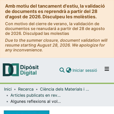
Amb motiu del tancament d'estiu, la validació
de documents es reprendrà a partir del 28
d'agost de 2026. Disculpeu les molèsties.
Con motivo del cierre de verano, la validación de
documentos se reanudará a partir del 28 de agosto
de 2026. Disculpad las molestias
Due to the summer closure, document validation will
resume starting August 28, 2026. We apologize for
any inconvenience.
(current)
Iniciar sessió
Comunitats i col·leccions
Inici
Recerca
Ciència dels Materials i Química Física
Navega per tot el DD
Articles publicats en revistes (Ciència dels Materials i Química Física)
Com publicar
Algunes reflexions al voltant del tractament de l'equilibri químic en el batxillerat
Contacte