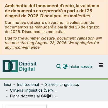
Amb motiu del tancament d'estiu, la validació
de documents es reprendrà a partir del 28
d'agost de 2026. Disculpeu les molèsties.
Con motivo del cierre de verano, la validación de
documentos se reanudará a partir del 28 de agosto
de 2026. Disculpad las molestias
Due to the summer closure, document validation will
resume starting August 28, 2026. We apologize for
any inconvenience.
(current)
Iniciar sessió
Comunitats i col·leccions
Inici
Institucional
Serveis Lingüístics
Navega per tot el DD
Criteris lingüístics (Serveis Lingüístics)
Com publicar
Plans docents al GR@D. Guia ràpida per a la millora de la qualitat lingüística (sisena versió) [2016]
Contacte