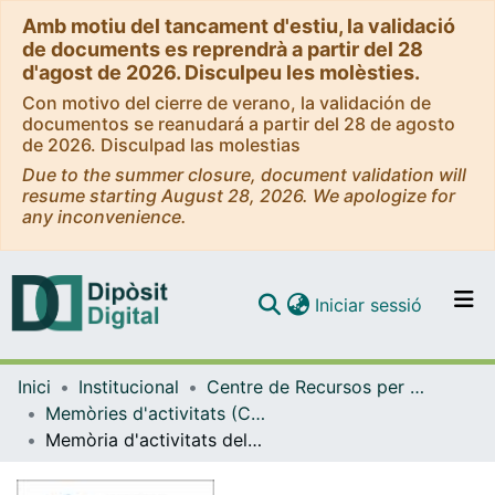
Amb motiu del tancament d'estiu, la validació
de documents es reprendrà a partir del 28
d'agost de 2026. Disculpeu les molèsties.
Con motivo del cierre de verano, la validación de
documentos se reanudará a partir del 28 de agosto
de 2026. Disculpad las molestias
Due to the summer closure, document validation will
resume starting August 28, 2026. We apologize for
any inconvenience.
(current)
Iniciar sessió
Comunitats i col·leccions
Inici
Institucional
Centre de Recursos per a l'Aprenentatge i la Investigació (CRAI-UB) - Institucional
Navega per tot el DD
Memòries d'activitats (CRAI-UB)
Com publicar
Memòria d'activitats del curs acadèmic 2004-2005
Contacte