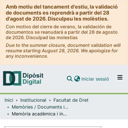
Amb motiu del tancament d'estiu, la validació
de documents es reprendrà a partir del 28
d'agost de 2026. Disculpeu les molèsties.
Con motivo del cierre de verano, la validación de
documentos se reanudará a partir del 28 de agosto
de 2026. Disculpad las molestias
Due to the summer closure, document validation will
resume starting August 28, 2026. We apologize for
any inconvenience.
(current)
Iniciar sessió
Comunitats i col·leccions
Inici
Institucional
Facultat de Dret
Navega per tot el DD
Memòries / Documents i informes (Facultat de Dret)
Com publicar
Memòria acadèmica i indicadors de qualitat. Curs 2014-2015. Facultat de Dret
Contacte