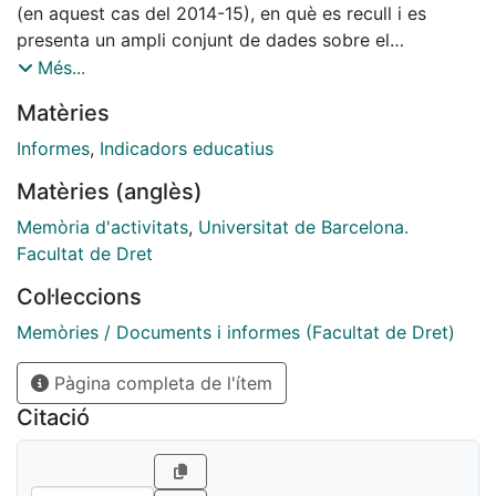
(en aquest cas del 2014-15), en què es recull i es
presenta un ampli conjunt de dades sobre el
desenvolupament de les diverses titulacions oficials,
Més...
de grau i de màster, que imparteix la Facultat de Dret.
Matèries
D’una banda, cal destacar la continuïtat d’aquesta
publicació —que s’edita des del 2009 i que permet
Informes
,
Indicadors educatius
disposar d’una extensa informació sobre els graus i els
Matèries (anglès)
màsters des de l’inici de l’aplicació de l’Espai Europeu
d’Educació Superior.
Memòria d'activitats
,
Universitat de Barcelona.
Facultat de Dret
Col·leccions
Memòries / Documents i informes (Facultat de Dret)
Pàgina completa de l'ítem
Citació