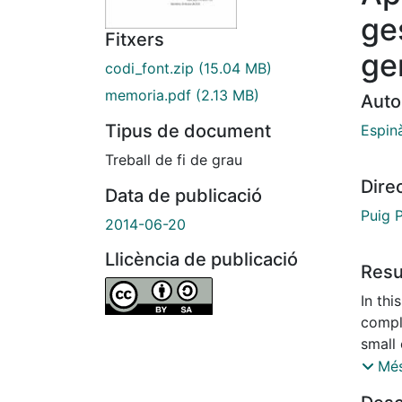
ge
Fitxers
ge
codi_font.zip
(15.04 MB)
memoria.pdf
(2.13 MB)
Auto
Tipus de document
Espinà
Treball de fi de grau
Dire
Data de publicació
Puig 
2014-06-20
Llicència de publicació
Res
In th
compl
small
the co
Més
other