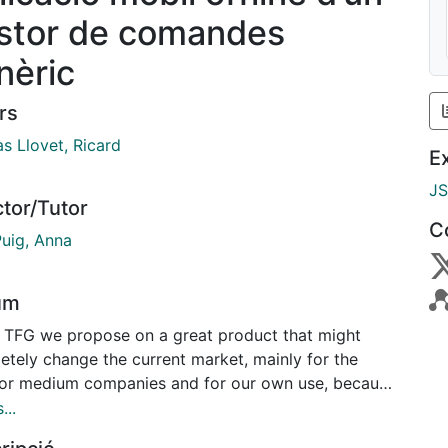
stor de comandes
nèric
rs
s Llovet, Ricard
E
J
ctor/Tutor
C
Puig, Anna
um
is TFG we propose on a great product that might
etely change the current market, mainly for the
 or medium companies and for our own use, because
st of this service it's far way cheaper than the
...
s development systems.