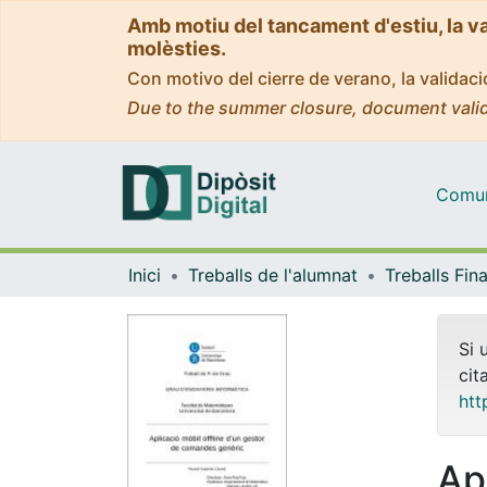
Amb motiu del tancament d'estiu, la v
molèsties.
Con motivo del cierre de verano, la valida
Due to the summer closure, document valid
Comuni
Inici
Treballs de l'alumnat
Si 
cit
htt
Apl