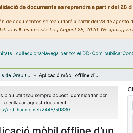
alidació de documents es reprendrà a partir del 28 d
ción de documentos se reanudará a partir del 28 de agosto 
ation will resume starting August 28, 2026. We apologize 
tats i col·leccions
Navega per tot el DD
Com publicar
Cont
Treballs Finals de Grau (TFG) - Enginyeria Informàtica
Aplicació mòbil offline d’un gestor de comandes genèric
Ci
us plau utilitzeu sempre aquest identificador per
ar o enllaçar aquest document:
ps://hdl.handle.net/2445/59830
icació mòbil offline d’un