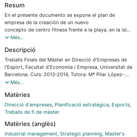
Resum
En el presente documento se expone el plan de
empresa de la creación de un nuevo
concepto de centro fitness frente a la playa, en la isla
de Ibiza.
Més...
Este nuevo concepto de centro fitness, se diferencia
Descripció
del resto al incluir zonas al aire
libre con maquinaria de musculación, actividades de
Treballs Finals del Màster en Direcció d'Empreses de
fitness y terraza de
l'Esport, Facultat d'Economia i Empresa, Universitat de
relajación/solárium; ofreciendo un ambiente de Beach
Barcelona. Curs: 2013-2014, Tutora: Mª Pilar López-
Club con música electrónica y
Jurado González
Més...
posibles actuaciones en directo de dj’s, con una
Matèries
política de precios bajos o low cost
donde el cliente pague por lo que utilice y con
Direcció d'empreses
,
Planificació estratègica
,
Esports
,
compromiso por el medio ambiente al
Treballs de fi de màster
disponer de sistemas de energías renovables y
Matèries (anglès)
maquinaria fitness de bajo o nulo consumo energético.
Industrial management
,
Strategic planning
,
Master's