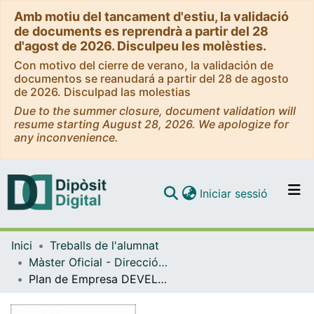
Amb motiu del tancament d'estiu, la validació
de documents es reprendrà a partir del 28
d'agost de 2026. Disculpeu les molèsties.
Con motivo del cierre de verano, la validación de
documentos se reanudará a partir del 28 de agosto
de 2026. Disculpad las molestias
Due to the summer closure, document validation will
resume starting August 28, 2026. We apologize for
any inconvenience.
(current)
Iniciar sessió
Comunitats i col·leccions
Inici
Treballs de l'alumnat
Navega per tot el DD
Màster Oficial - Direcció d'Empreses de l'Esport
Com publicar
Plan de Empresa DEVELITFIT S.L.
Contacte