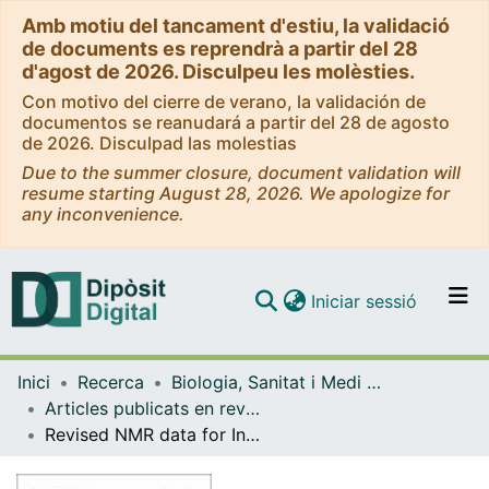
Amb motiu del tancament d'estiu, la validació
de documents es reprendrà a partir del 28
d'agost de 2026. Disculpeu les molèsties.
Con motivo del cierre de verano, la validación de
documentos se reanudará a partir del 28 de agosto
de 2026. Disculpad las molestias
Due to the summer closure, document validation will
resume starting August 28, 2026. We apologize for
any inconvenience.
(current)
Iniciar sessió
Comunitats i col·leccions
Inici
Recerca
Biologia, Sanitat i Medi Ambient
Navega per tot el DD
Articles publicats en revistes (Biologia, Sanitat i Medi Ambient)
Com publicar
Revised NMR data for Incartine: an alkaloid from Galanthus elwesii
Contacte