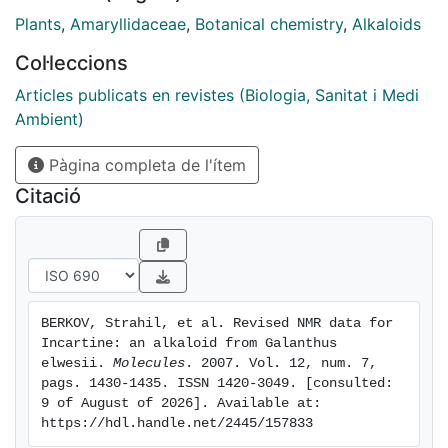
Plants
,
Amaryllidaceae
,
Botanical chemistry
,
Alkaloids
Col·leccions
Articles publicats en revistes (Biologia, Sanitat i Medi
Ambient)
Pàgina completa de l'ítem
Citació
BERKOV, Strahil, et al. Revised NMR data for 
Incartine: an alkaloid from Galanthus 
elwesii. 
Molecules
. 2007. Vol. 12, num. 7, 
pags. 1430-1435. ISSN 1420-3049. [consulted: 
9 of August of 2026]. Available at: 
https://hdl.handle.net/2445/157833