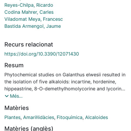
Reyes-Chilpa, Ricardo
Codina Mahrer, Carles
Viladomat Meya, Francesc
Bastida Armengol, Jaume
Recurs relacionat
https://doi.org/10.3390/12071430
Resum
Phytochemical studies on Galanthus elwesii resulted in
the isolation of five alkaloids: incartine, hordenine,
hippeastrine, 8-O-demethylhomolycorine and lycorine.
The NMR data given previously for incartine were
Més...
revised and completed by two-dimensional 1H-1H and
Matèries
1H-13C chemical shift correlation experiments. In vitro
studies on the bioactivity of incartine were carried out.
Plantes
,
Amaril·lidàcies
,
Fitoquímica
,
Alcaloides
Matèries (anglès)