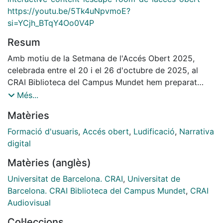
https://youtu.be/5Tk4uNpvmoE?
si=YCjh_BTqY4Oo0V4P
Resum
Amb motiu de la Setmana de l'Accés Obert 2025,
celebrada entre el 20 i el 26 d'octubre de 2025, al
CRAI Biblioteca del Campus Mundet hem preparat
"L'Escape Room de l'Accés Obert", una història
Més...
interactiva on et posaràs a la pell d'una PDI del
Matèries
Campus Mundet que ha de publicar el seu article
sobre la millora de l'estat emocional dels estudiants
Formació d'usuaris
,
Accés obert
,
Ludificació
,
Narrativa
mitjançant la rebosteria. "L'Escape Room de l'Accés
digital
Obert" vol, mitjançant el joc, ajudar els investigadors a
Matèries (anglès)
entendre millor què és l'accés obert, els seus
beneficis, i com es pot publicar seguint aquesta
Universitat de Barcelona. CRAI
,
Universitat de
modalitat.
Barcelona. CRAI Biblioteca del Campus Mundet
,
CRAI
Audiovisual
Col·leccions