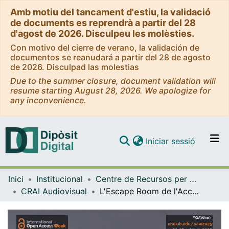
Amb motiu del tancament d'estiu, la validació
de documents es reprendrà a partir del 28
d'agost de 2026. Disculpeu les molèsties.
Con motivo del cierre de verano, la validación de
documentos se reanudará a partir del 28 de agosto
de 2026. Disculpad las molestias
Due to the summer closure, document validation will
resume starting August 28, 2026. We apologize for
any inconvenience.
(current)
Iniciar sessió
Comunitats i col·leccions
Inici
Institucional
Centre de Recursos per a l'Aprenentatge i la Investigació (CRAI-UB) - Institucional
Navega per tot el DD
CRAI Audiovisual
L'Escape Room de l'Accés Obert - Setmana de l'Accés Obert 2025 [vídeo]
Com publicar
Contacte