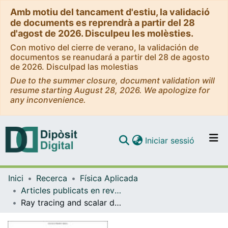
Amb motiu del tancament d'estiu, la validació
de documents es reprendrà a partir del 28
d'agost de 2026. Disculpeu les molèsties.
Con motivo del cierre de verano, la validación de
documentos se reanudará a partir del 28 de agosto
de 2026. Disculpad las molestias
Due to the summer closure, document validation will
resume starting August 28, 2026. We apologize for
any inconvenience.
(current)
Iniciar sessió
Comunitats i col·leccions
Inici
Recerca
Física Aplicada
Navega per tot el DD
Articles publicats en revistes (Física Aplicada)
Com publicar
Ray tracing and scalar diffraction calculations of wavefronts, caustics and complex amplitudes in optical systems
Contacte