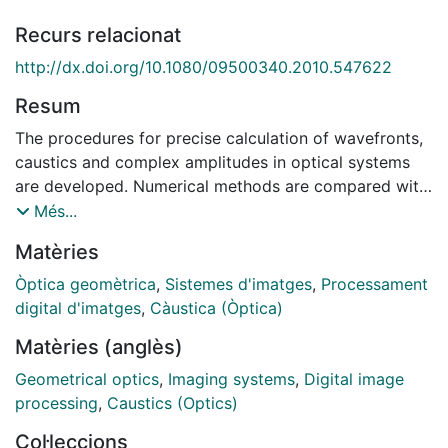
Recurs relacionat
http://dx.doi.org/10.1080/09500340.2010.547622
Resum
The procedures for precise calculation of wavefronts,
caustics and complex amplitudes in optical systems
are developed. Numerical methods are compared with
analytical formulae for caustics. The conditions for the
Més...
validity of the integration on wavefronts for obtaining
Matèries
the complex amplitudes (and hence intensities defining
the PSFs) within scalar diffraction theory are
Òptica geomètrica
,
Sistemes d'imatges
,
Processament
discussed in detail. To illustrate the precision of the
digital d'imatges
,
Càustica (Òptica)
results obtained with the developed techniques, an
Matèries (anglès)
experiment showing quite unexpected results is
studied and explained in detail.
Geometrical optics
,
Imaging systems
,
Digital image
processing
,
Caustics (Optics)
Col·leccions