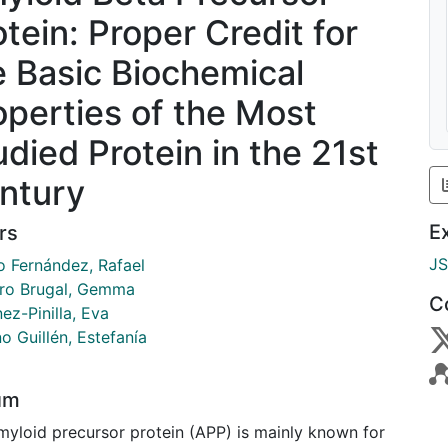
otein: Proper Credit for
e Basic Biochemical
operties of the Most
udied Protein in the 21st
ntury
E
rs
J
o Fernández, Rafael
ro Brugal, Gemma
C
ez-Pinilla, Eva
o Guillén, Estefanía
um
myloid precursor protein (APP) is mainly known for