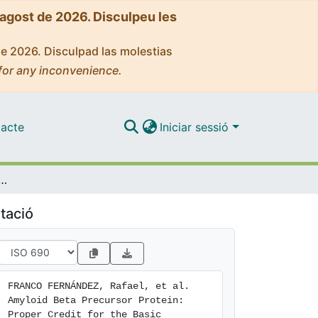
'agost de 2026. Disculpeu les
de 2026. Disculpad las molestias
for any inconvenience.
acte
Iniciar sessió
: Proper Credit for the Basic Biochemical Properties of the Most Studied Protein in the 21st Century
tació
FRANCO FERNÁNDEZ, Rafael, et al. 
Amyloid Beta Precursor Protein: 
Proper Credit for the Basic 