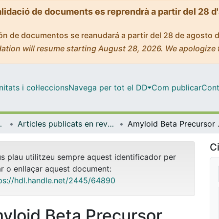
alidació de documents es reprendrà a partir del 28 d
ción de documentos se reanudará a partir del 28 de agosto 
ation will resume starting August 28, 2026. We apologize 
tats i col·leccions
Navega per tot el DD
Com publicar
Cont
a Molecular
Articles publicats en revistes (Bioquímica i Biomedicina Molecular)
Amyloid Beta Precursor Protein
Ci
us plau utilitzeu sempre aquest identificador per
ar o enllaçar aquest document:
ps://hdl.handle.net/2445/64890
yloid Beta Precursor