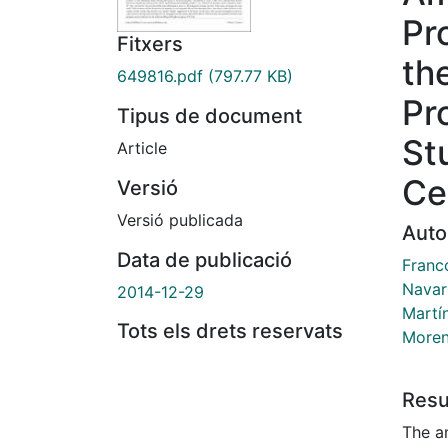
Pr
Fitxers
th
649816.pdf
(797.77 KB)
Pr
Tipus de document
St
Article
Ce
Versió
Versió publicada
Auto
Data de publicació
Franc
Navar
2014-12-29
Martín
Tots els drets reservats
Moren
Res
The a