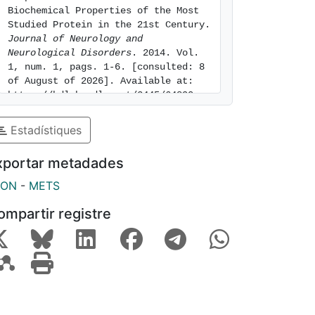
Biochemical Properties of the Most 
Studied Protein in the 21st Century. 
Journal of Neurology and 
Neurological Disorders
. 2014. Vol. 
1, num. 1, pags. 1-6. [consulted: 8 
of August of 2026]. Available at: 
https://hdl.handle.net/2445/64890
Estadístiques
xportar metadades
SON
-
METS
ompartir registre