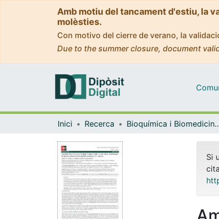
Amb motiu del tancament d'estiu, la v
molèsties.
Con motivo del cierre de verano, la valida
Due to the summer closure, document valid
Comuni
Inici
Recerca
Bioquímica i Biomedicin
Si 
cit
htt
Am