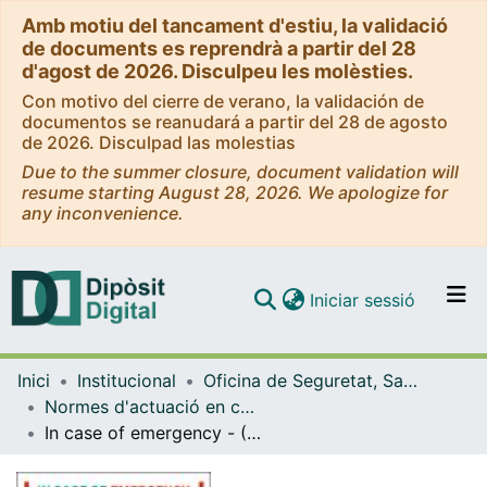
Amb motiu del tancament d'estiu, la validació
de documents es reprendrà a partir del 28
d'agost de 2026. Disculpeu les molèsties.
Con motivo del cierre de verano, la validación de
documentos se reanudará a partir del 28 de agosto
de 2026. Disculpad las molestias
Due to the summer closure, document validation will
resume starting August 28, 2026. We apologize for
any inconvenience.
(current)
Iniciar sessió
Comunitats i col·leccions
Inici
Institucional
Oficina de Seguretat, Salut i Medi Ambient (OSSMA)
Navega per tot el DD
Normes d'actuació en cas d'emergència (OSSMA)
Com publicar
In case of emergency - (Pavelló Rosa – Administration Building)
Contacte