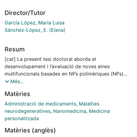
Director/Tutor
García López, María Luisa
Sánchez-López, E. (Elena)
Resum
[cat] La present tesi doctoral aborda el
desenvolupament i l’avaluació de noves eines
multifuncionals basades en NPs polimèriques (NPs)
com a estratègia avançada per a l’administració i
Més...
l’optimització terapèutica del Riluzol (RLZ) en el
Matèries
tractament de patologies neurodegeneratives del SNC
(SNC). Les NPs polimèriques, caracteritzades per la
Administració de medicaments
,
Malalties
seva alta versatilitat i capacitat de funcionalització,
neurodegeneratives
,
Nanomedicina
,
Medicina
han emergit com una estratègia prometedora en
personalitzada
nanomedicina gràcies a la seva biocompatibilitat,
Matèries (anglès)
estabilitat fisicoquímica i habilitat per atravessar