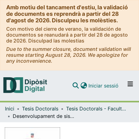
Amb motiu del tancament d'estiu, la validació
de documents es reprendrà a partir del 28
d'agost de 2026. Disculpeu les molèsties.
Con motivo del cierre de verano, la validación de
documentos se reanudará a partir del 28 de agosto
de 2026. Disculpad las molestias
Due to the summer closure, document validation will
resume starting August 28, 2026. We apologize for
any inconvenience.
(current)
Iniciar sessió
Comunitats i col·leccions
Inici
Tesis Doctorals
Tesis Doctorals - Facultat - Farmàcia i Ciències de l'Alimentació
Navega per tot el DD
Desenvolupament de sistemes nanobiotecnològics multifuncionals per a l'administració de Riluzol en malalties neurodegeneratives
Com publicar
Contacte