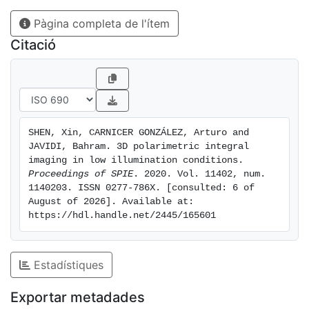
the proposed method out performs the conventional
Pàgina completa de l'ítem
2D polarimetric imaging in low illumination
environment.
Citació
SHEN, Xin, CARNICER GONZÁLEZ, Arturo and 
JAVIDI, Bahram. 3D polarimetric integral 
imaging in low illumination conditions. 
Proceedings of SPIE
. 2020. Vol. 11402, num. 
1140203. ISSN 0277-786X. [consulted: 6 of 
August of 2026]. Available at: 
https://hdl.handle.net/2445/165601
Estadístiques
Exportar metadades