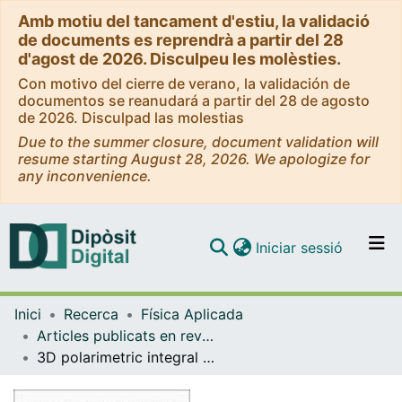
Amb motiu del tancament d'estiu, la validació
de documents es reprendrà a partir del 28
d'agost de 2026. Disculpeu les molèsties.
Con motivo del cierre de verano, la validación de
documentos se reanudará a partir del 28 de agosto
de 2026. Disculpad las molestias
Due to the summer closure, document validation will
resume starting August 28, 2026. We apologize for
any inconvenience.
(current)
Iniciar sessió
Comunitats i col·leccions
Inici
Recerca
Física Aplicada
Navega per tot el DD
Articles publicats en revistes (Física Aplicada)
Com publicar
3D polarimetric integral imaging in low illumination conditions
Contacte