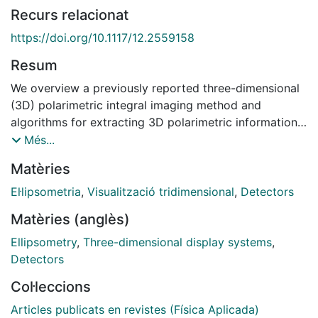
Recurs relacionat
https://doi.org/10.1117/12.2559158
Resum
We overview a previously reported three-dimensional
(3D) polarimetric integral imaging method and
algorithms for extracting 3D polarimetric information
in low light environment. 3D integral imaging
Més...
reconstruction algorithm is first performed to the
Matèries
originally captured two-dimensional (2D) polarimetric
images. The signal-to-noise ratio (SNR) of the 3D
El·lipsometria
,
Visualització tridimensional
,
Detectors
reconstructed polarimetric image is enhanced
Matèries (anglès)
comparing with the 2D images. The Stokes
polarization parameters are measured and applied for
Ellipsometry
,
Three-dimensional display systems
,
the calculation of the 3D volumetric degree of
Detectors
polarization (DoP) image of the scene. Statistical
Col·leccions
analysis on the 3D DoP can extract the polarimetric
properties of the scene. Experimental results verified
Articles publicats en revistes (Física Aplicada)