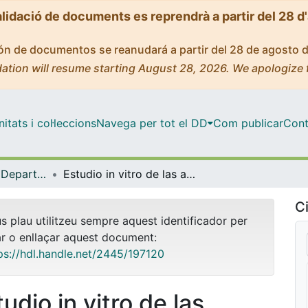
alidació de documents es reprendrà a partir del 28 d
ción de documentos se reanudará a partir del 28 de agosto 
ation will resume starting August 28, 2026. We apologize 
tats i col·leccions
Navega per tot el DD
Com publicar
Cont
Tesis Doctorals - Departament - Bioquímica i Fisiologia
Estudio in vitro de las actividades fotoprotectoras, antioxidantes y despigmentantes de nuevos ingredientes cosméticos para la prevención y tratamiento del cáncer de piel y el melasma
Ci
us plau utilitzeu sempre aquest identificador per
ar o enllaçar aquest document:
ps://hdl.handle.net/2445/197120
udio in vitro de las