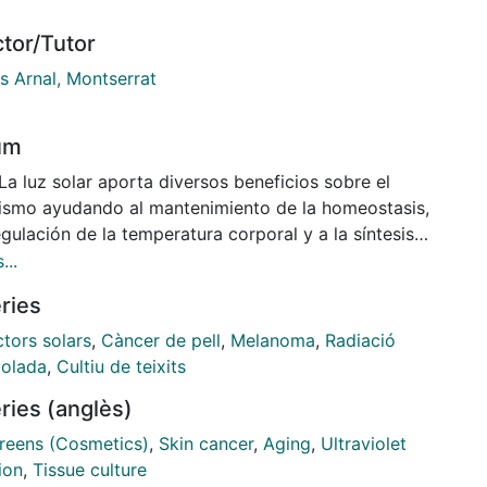
ctor/Tutor
s Arnal, Montserrat
um
La luz solar aporta diversos beneficios sobre el
ismo ayudando al mantenimiento de la homeostasis,
egulación de la temperatura corporal y a la síntesis
tamina D. A pesar de que en la piel se producen
...
entes eventos para proteger al organismo, la
ries
ión ultravioleta que forma parte de la luz solar
ca ciertas alteraciones fisiopatológicas que pueden
tors solars
,
Càncer de pell
,
Melanoma
,
Radiació
car cáncer, fotoenvejecimiento e hiperpigmentación
iolada
,
Cultiu de teixits
piel. Las luces UVA y UVB son las principales
ries (anglès)
ntes de estos trastornos ya que la luz UVC que
 retenida en la capa de ozono. Con el objetivo de
reens (Cosmetics)
,
Skin cancer
,
Aging
,
Ultraviolet
ir o tratar estas alteraciones, son de uso común
ion
,
Tissue culture