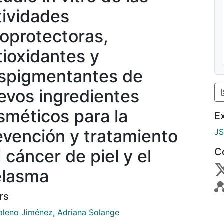
tividades
toprotectoras,
tioxidantes y
spigmentantes de
evos ingredientes
sméticos para la
E
evención y tratamiento
J
 cáncer de piel y el
C
lasma
rs
leno Jiménez, Adriana Solange