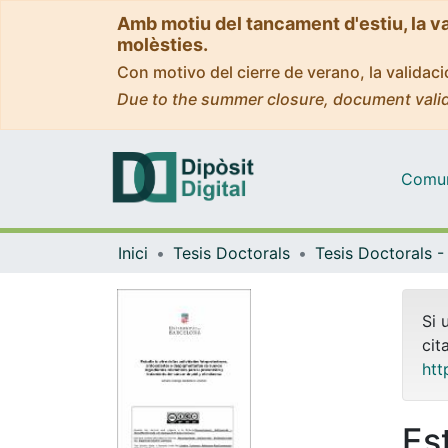
Amb motiu del tancament d'estiu, la v
molèsties.
Con motivo del cierre de verano, la valida
Due to the summer closure, document valid
Comuni
Inici
Tesis Doctorals
Si 
cit
htt
Est