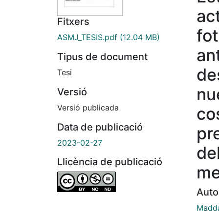
ac
Fitxers
fo
ASMJ_TESIS.pdf
(12.04 MB)
an
Tipus de document
de
Tesi
nu
Versió
Versió publicada
co
Data de publicació
pr
2023-02-27
del
Llicència de publicació
me
Auto
Madda