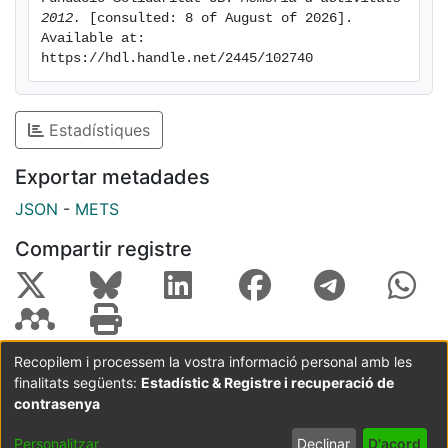
2012.
 [consulted: 8 of August of 2026]. 
Available at: 
https://hdl.handle.net/2445/102740
Estadístiques
Exportar metadades
JSON
-
METS
Compartir registre
Recopilem i processem la vostra informació personal amb les
finalitats següents:
Estadístic & Registre i recuperació de
Coordinació:
CRAI UB
Avís legal
Metadades
subjectes a:
contrasenya
Configuració
Política de
Acord
Personalitzar
Declinar
D'acord