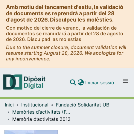
Amb motiu del tancament d'estiu, la validació
de documents es reprendrà a partir del 28
d'agost de 2026. Disculpeu les molèsties.
Con motivo del cierre de verano, la validación de
documentos se reanudará a partir del 28 de agosto
de 2026. Disculpad las molestias
Due to the summer closure, document validation will
resume starting August 28, 2026. We apologize for
any inconvenience.
(current)
Iniciar sessió
Comunitats i col·leccions
Inici
Institucional
Fundació Solidaritat UB
Navega per tot el DD
Memòries d’activitats (Fundació Solidaritat UB)
Com publicar
Memòria d’activitats 2012
Contacte