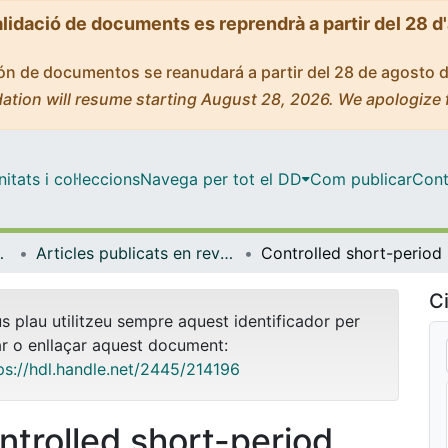
alidació de documents es reprendrà a partir del 28 d
ción de documentos se reanudará a partir del 28 de agosto 
ation will resume starting August 28, 2026. We apologize 
tats i col·leccions
Navega per tot el DD
Com publicar
Cont
trofísica
Articles publicats en revistes (Física Quàntica i Astrofísica)
Control
Ci
us plau utilitzeu sempre aquest identificador per
ar o enllaçar aquest document:
ps://hdl.handle.net/2445/214196
ntrolled short-period