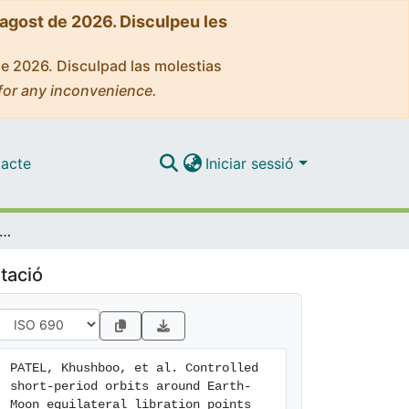
'agost de 2026. Disculpeu les
de 2026. Disculpad las molestias
for any inconvenience.
acte
Iniciar sessió
led short-period orbits around Earth-Moon equilateral libration points for Lunar Occultations
tació
PATEL, Khushboo, et al. Controlled 
short-period orbits around Earth-
Moon equilateral libration points 