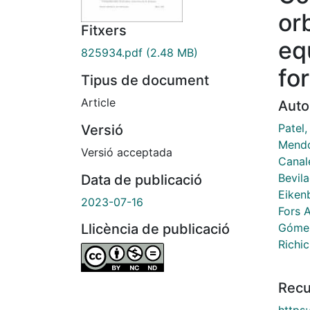
or
Fitxers
equ
825934.pdf
(2.48 MB)
fo
Tipus de document
Article
Auto
Patel
Versió
Mendo
Versió acceptada
Canal
Bevil
Data de publicació
Eiken
2023-07-16
Fors A
Gómez
Llicència de publicació
Richic
Recu
https: