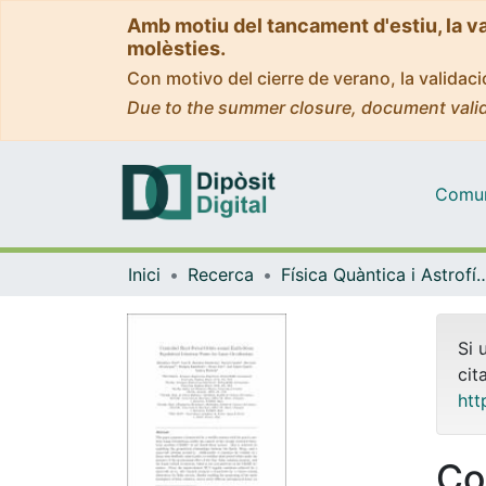
Amb motiu del tancament d'estiu, la v
molèsties.
Con motivo del cierre de verano, la valida
Due to the summer closure, document valid
Comuni
Inici
Recerca
Física Quàntica i As
Si 
cit
htt
Co