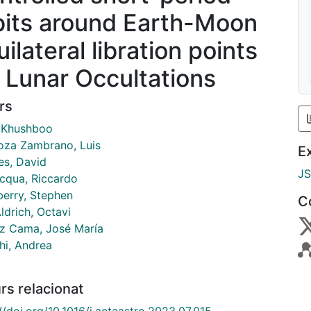
bits around Earth-Moon
ilateral libration points
r Lunar Occultations
rs
, Khushboo
za Zambrano, Luis
E
es, David
J
acqua, Riccardo
berry, Stephen
C
ldrich, Octavi
 Cama, José María
hi, Andrea
rs relacionat
//doi.org/10.1016/j.actaastro.2023.07.015