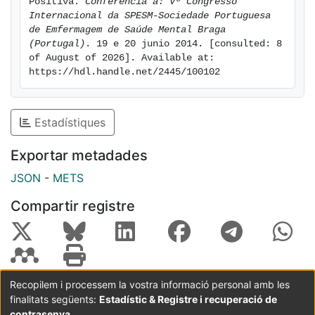
Positiva. 
Conferència a: Vº Congresso 
Internacional da SPESM-Sociedade Portuguesa 
de Emfermagem de Saúde Mental Braga 
(Portugal)
. 19 e 20 junio 2014. [consulted: 8 
of August of 2026]. Available at: 
https://hdl.handle.net/2445/100102
Estadístiques
Exportar metadades
JSON
-
METS
Compartir registre
Recopilem i processem la vostra informació personal amb les
finalitats següents:
Estadístic & Registre i recuperació de
Coordinació:
CRAI UB
Avís legal
Metadades
subjectes a:
contrasenya