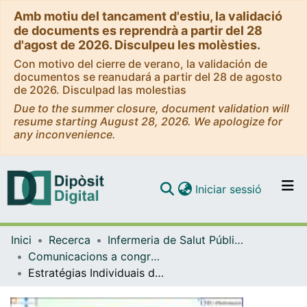
Amb motiu del tancament d'estiu, la validació
de documents es reprendrà a partir del 28
d'agost de 2026. Disculpeu les molèsties.
Con motivo del cierre de verano, la validación de
documentos se reanudará a partir del 28 de agosto
de 2026. Disculpad las molestias
Due to the summer closure, document validation will
resume starting August 28, 2026. We apologize for
any inconvenience.
(current)
Iniciar sessió
Comunitats i col·leccions
Inici
Recerca
Infermeria de Salut Pública, Salut Mental i Maternoinfantil
Navega per tot el DD
Comunicacions a congressos (Infermeria de Salut Pública, Salut mental i Maternoinfantil)
Com publicar
Estratégias Individuais de Promoção da Saúde Mental Positiva
Contacte