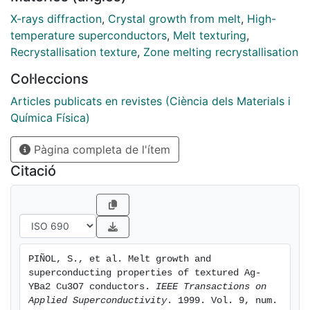
superconducting layer. This last treatment has been
performed at low P(O/sub 2/) atmosphere and at
X-rays diffraction
,
Crystal growth from melt
,
High-
maximum temperatures below 945/spl deg/C. The
temperature superconductors
,
Melt texturing
,
texture of the layers has been studied by X-ray
Recrystallisation texture
,
Zone melting recrystallisation
diffraction, rocking curves and pole figures, whilst the
Col·leccions
critical currents have been measured inductively by
SQUID magnetometry. The relationship between the
Articles publicats en revistes (Ciència dels Materials i
in-plane crystalline orientation and the observed
Química Física)
critical currents has been discussed.
Pàgina completa de l'ítem
Citació
PIÑOL, S., et al. Melt growth and 
superconducting properties of textured Ag-
YBa2 Cu3O7 conductors. 
IEEE Transactions on 
Applied Superconductivity
. 1999. Vol. 9, num. 