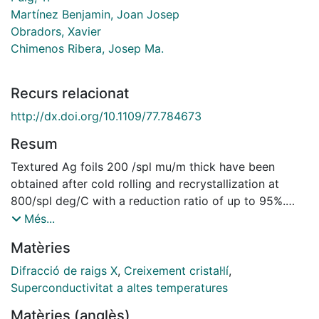
Martínez Benjamin, Joan Josep
Obradors, Xavier
Chimenos Ribera, Josep Ma.
Recurs relacionat
http://dx.doi.org/10.1109/77.784673
Resum
Textured Ag foils 200 /spl mu/m thick have been
obtained after cold rolling and recrystallization at
800/spl deg/C with a reduction ratio of up to 95%.
Subsequently, a thick layer of YBa/sub 2/Cu/sub
Més...
3/O/sub 7/ (20 /spl mu/m) has been deposited by
Matèries
screen printing, A directional solidification process
under a temperature gradient with displacement
Difracció de raigs X
,
Creixement cristal·lí
,
velocity between 1 mm/h and 10 mm/h has been
Superconductivitat a altes temperatures
performed to induce a biaxial texture to the
Matèries (anglès)