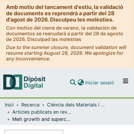
Amb motiu del tancament d'estiu, la validació
de documents es reprendrà a partir del 28
d'agost de 2026. Disculpeu les molèsties.
Con motivo del cierre de verano, la validación de
documentos se reanudará a partir del 28 de agosto
de 2026. Disculpad las molestias
Due to the summer closure, document validation will
resume starting August 28, 2026. We apologize for
any inconvenience.
(current)
Iniciar sessió
Comunitats i col·leccions
Inici
Recerca
Ciència dels Materials i Química Física
Navega per tot el DD
Articles publicats en revistes (Ciència dels Materials i Química Física)
Com publicar
Melt growth and superconducting properties of textured Ag-YBa2 Cu3O7 conductors
Contacte