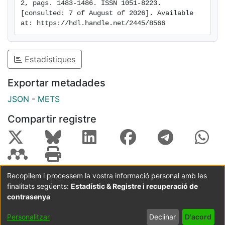
2, pags. 1483-1486. ISSN 1051-8223. 
[consulted: 7 of August of 2026]. Available 
at: https://hdl.handle.net/2445/8566
Estadístiques
Exportar metadades
JSON
-
METS
Compartir registre
Recopilem i processem la vostra informació personal amb les
finalitats següents:
Estadístic & Registre i recuperació de
Coordinació:
CRAI UB
Avís legal
Metadades
subjectes a:
contrasenya
Configuració
Política de
Acord
Personalitzar
Declinar
D'acord
de cookies
privadesa
d'usuari