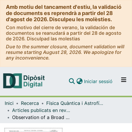
Amb motiu del tancament d'estiu, la validació
de documents es reprendrà a partir del 28
d'agost de 2026. Disculpeu les molèsties.
Con motivo del cierre de verano, la validación de
documentos se reanudará a partir del 28 de agosto
de 2026. Disculpad las molestias
Due to the summer closure, document validation will
resume starting August 28, 2026. We apologize for
any inconvenience.
(current)
Iniciar sessió
Comunitats i col·leccions
Inici
Recerca
Física Quàntica i Astrofísica
Navega per tot el DD
Articles publicats en revistes (Física Quàntica i Astrofísica)
Com publicar
Observation of a Broad Structure in the π+π−J/ψ Mass Spectrum around 4.26 GeV/c2
Contacte