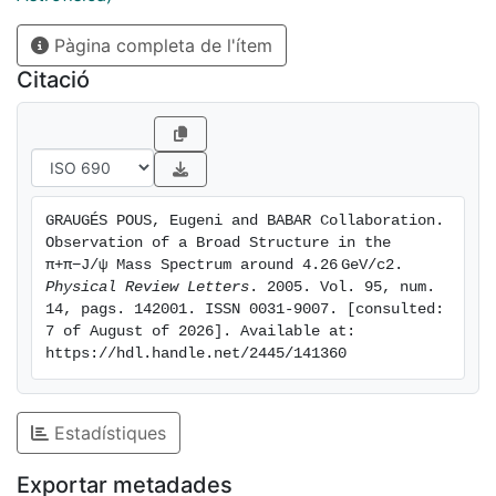
Pàgina completa de l'ítem
Citació
GRAUGÉS POUS, Eugeni and BABAR Collaboration. 
Observation of a Broad Structure in the 
π+π−J/ψ Mass Spectrum around 4.26 GeV/c2. 
Physical Review Letters
. 2005. Vol. 95, num. 
14, pags. 142001. ISSN 0031-9007. [consulted: 
7 of August of 2026]. Available at: 
https://hdl.handle.net/2445/141360
Estadístiques
Exportar metadades