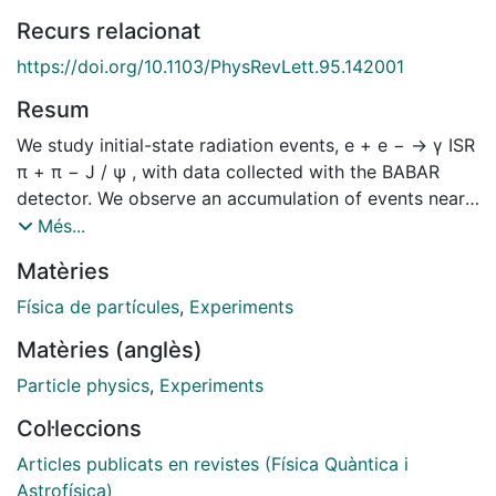
Recurs relacionat
https://doi.org/10.1103/PhysRevLett.95.142001
Resum
We study initial-state radiation events, e + e − → γ ISR
π + π − J / ψ , with data collected with the BABAR
detector. We observe an accumulation of events near
4.26 GeV / c 2 in the invariant-mass spectrum of π +
Més...
π − J / ψ . Fits to the mass spectrum indicate that a
Matèries
broad resonance with a mass of about 4.26 GeV / c
2 is required to describe the observed structure. The
Física de partícules
,
Experiments
presence of additional narrow resonances cannot be
Matèries (anglès)
excluded. The fitted width of the broad resonance is
50 to 90 MeV / c 2 , depending on the fit
Particle physics
,
Experiments
hypothesis.
Col·leccions
Articles publicats en revistes (Física Quàntica i
Astrofísica)