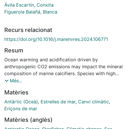
Ávila Escartín, Conxita
Figuerola Balañá, Blanca
Recurs relacionat
https://doi.org/10.1016/j.marenvres.2024.106771
Resum
Ocean warming and acidification driven by
anthropogenic CO2 emissions may impact the mineral
composition of marine calcifiers. Species with high
skeletal Mg content could be more susceptible in polar
Més...
regions due to the increased solubility of CO2 at lower
Matèries
temperatures. We aimed to assess the environmental
influence on skeletal Mg content of Antarctic
Antàrtic (Oceà)
,
Estrelles de mar
,
Canvi climàtic
,
echinoderms belonging to Asteroidea, Ophiuroidea,
Eriçons de mar
Echinoidea and Holothuroidea classes, along a
Matèries (anglès)
latitudinal gradient from the South Shetland Islands to
Rothera (Adelaide Island). We found that all skeletal