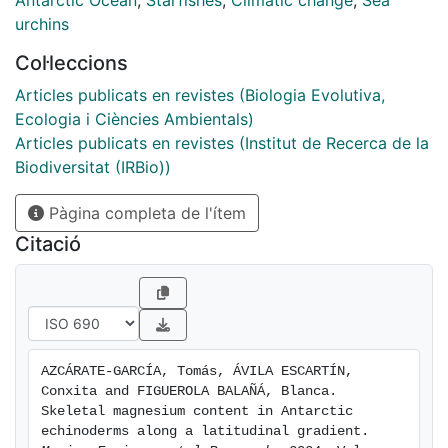
Antarctic Ocean
,
Starfishes
,
Climatic change
,
Sea
structures, except for echinoid spines, exhibited high
urchins
Mg content, with asteroids showing the highest levels.
Col·leccions
Our results suggest that asteroids and holothuroids
exert a higher biological capacity to regulate Mg
Articles publicats en revistes (Biologia Evolutiva,
incorporation into their skeletons. In contrast, the
Ecologia i Ciències Ambientals)
variability observed in the skeletal Mg content of
Articles publicats en revistes (Institut de Recerca de la
ophiuroids and echinoids appears to be more
Biodiversitat (IRBio))
influenced by local environmental conditions. Species-
Pàgina completa de l'ítem
specific differences in how environmental factors
affect the skeletal Mg content can thus be expected
Citació
as a response to global climate change.
AZCÁRATE-GARCÍA, Tomás, ÁVILA ESCARTÍN, 
Conxita and FIGUEROLA BALAÑÁ, Blanca. 
Skeletal magnesium content in Antarctic 
echinoderms along a latitudinal gradient. 