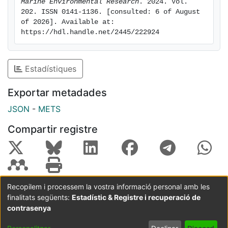
Marine Environmental Research
. 2024. Vol. 
202. ISSN 0141-1136. [consulted: 6 of August 
of 2026]. Available at: 
https://hdl.handle.net/2445/222924
Estadístiques
Exportar metadades
JSON
-
METS
Compartir registre
Recopilem i processem la vostra informació personal amb les
finalitats següents:
Estadístic & Registre i recuperació de
Coordinació:
CRAI UB
Avís legal
Metadades
subjectes a:
contrasenya
Configuració
Política de
Acord