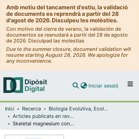
Amb motiu del tancament d'estiu, la validació
de documents es reprendrà a partir del 28
d'agost de 2026. Disculpeu les molèsties.
Con motivo del cierre de verano, la validación de
documentos se reanudará a partir del 28 de agosto
de 2026. Disculpad las molestias
Due to the summer closure, document validation will
resume starting August 28, 2026. We apologize for
any inconvenience.
(current)
Iniciar sessió
Comunitats i col·leccions
Inici
Recerca
Biologia Evolutiva, Ecologia i Ciències Ambientals
Navega per tot el DD
Articles publicats en revistes (Biologia Evolutiva, Ecologia i Ciències Ambientals)
Com publicar
Skeletal magnesium content in Antarctic echinoderms along a latitudinal gradient
Contacte