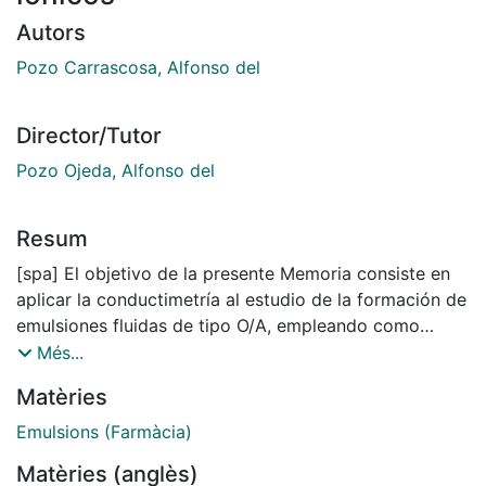
Autors
Pozo Carrascosa, Alfonso del
Director/Tutor
Pozo Ojeda, Alfonso del
Resum
[spa] El objetivo de la presente Memoria consiste en
aplicar la conductimetría al estudio de la formación de
emulsiones fluidas de tipo O/A, empleando como
emulgentes mezclas de anfifilos no iónicos de los
Més...
tipos de ésteres de sorbitano y ásteres de sorbitano
Matèries
etoxilados, concretamente, Tweens(R) y Spans(R). Las
emulsiones se elaboran por el procedimiento de
Emulsions (Farmàcia)
inversión de fase, en condiciones isotérmicas (60ºC) y
Matèries (anglès)
la curva de conductividad, determinada en continuo