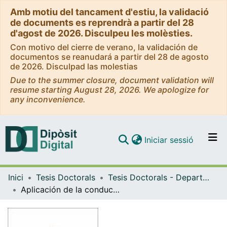
Amb motiu del tancament d'estiu, la validació
de documents es reprendrà a partir del 28
d'agost de 2026. Disculpeu les molèsties.
Con motivo del cierre de verano, la validación de
documentos se reanudará a partir del 28 de agosto
de 2026. Disculpad las molestias
Due to the summer closure, document validation will
resume starting August 28, 2026. We apologize for
any inconvenience.
(current)
Iniciar sessió
Comunitats i col·leccions
Inici
Tesis Doctorals
Tesis Doctorals - Departament - Farmàcia Galènica
Navega per tot el DD
Aplicación de la conductimetría al estudio de emulsiones: parámetros conductimétricos en emulsiones fluidas O-A elaboradas con emulgentes no iónicos
Com publicar
Contacte